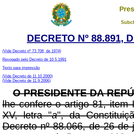
Pres
Subch
DECRETO Nº 88.891, 
(Vide Decreto nº 73.708, de 1974)
Revogado pelo Decreto de 10.5.1991
Texto para impressão
(Vide Decreto de 11.10.2000)
(Vide Decreto de 11.9.2006)
O PRESIDENTE DA REP
lhe confere o artigo 81, item 
XV, letra "
a
", da Constitui
Decreto nº 88.066, de 26 de 