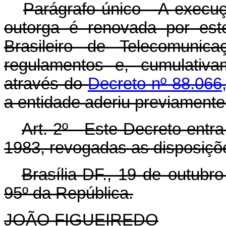
Parágrafo único - A execuç
outorga é renovada por est
Brasileiro de Telecomunic
regulamentos e, cumulativa
através do
Decreto nº 88.066,
a entidade aderiu previamente
Art
. 2º - Este Decreto entr
1983, revogadas as disposiçõe
Brasília-DF., 19 de outubr
95º da República.
JOÃO FIGUEIREDO