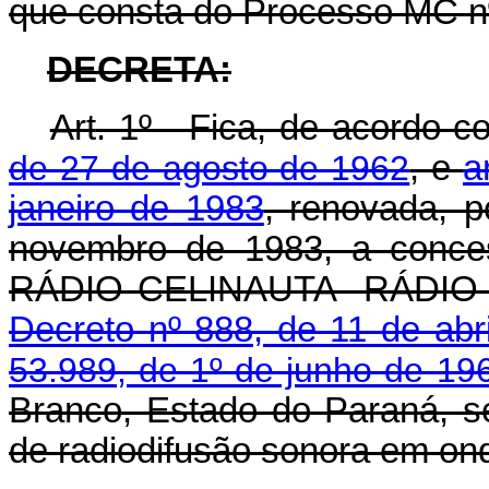
que consta do Processo MC n
DECRETA:
Art
. 1º - Fica, de acordo 
de 27 de agosto de 1962
, e
a
janeiro de 1983
, renovada, p
novembro de 1983, a con
RÁDIO CELINAUTA- RÁDIO C
Decreto nº 888, de 11 de abr
53.989, de 1º de junho de 19
Branco, Estado do Paraná, se
de radiodifusão sonora em on