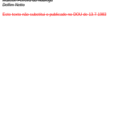
Mailson Ferreira da Nóbrega
Delfim Netto
Este texto não substitui o publicado no DOU de 13.7.1983