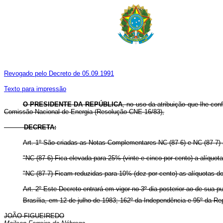
Revogado pelo Decreto de 05.09.1991
Texto para impressão
O PRESIDENTE DA REPÚBLICA
, no uso da atribuição que lhe con
Comissão Nacional de Energia (Resolução CNE 16/83),
DECRETA:
Art. 1º São criadas as Notas Complementares NC (87-6) e NC (87-7)
"NC (87-6) Fica elevada para 25% (vinte e cinco por cento) a alíquot
"NC (87-7) Ficam reduzidas para 10% (dez por cento) as alíquotas do 
Art. 2º Este Decreto entrará em vigor no 3º dia posterior ao de sua 
Brasília, em 12 de julho de 1983; 162º da Independência e 95º da Re
JOÃO FIGUEIREDO