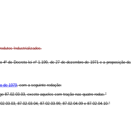
rodutos Industrializados.
tigo 4º do Decreto-lei nº 1.199, de 27 de dezembro de 1971 e a proposição da
ro de 1979
, com a seguinte redação:
digo 87.02.03.03, exceto aqueles com tração nas quatro rodas."
02.03.03, 87.02.03.04, 87.02.03.99, 87.02.04.09 e 87.02.04.10."