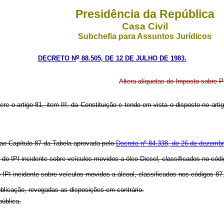
Presidência da República
Casa Civil
Subchefia para Assuntos Jurídicos
o
DECRETO N
88.505, DE 12 DE JULHO DE 1983.
Altera alíquotas do Imposto sobre P
fere o artigo 81, item III, da Constituição e tendo em vista o disposto no ar
 ao Capítulo 87 da Tabela aprovada pelo
Decreto nº 84.338, de 26 de dezemb
a do IPI incidente sobre veículos movidos a óleo Diesel, classificados no có
IPI incidente sobre veículos movidos a álcool, classificados nos códigos 87.
publicação, revogadas as disposições em contrário.
pública.