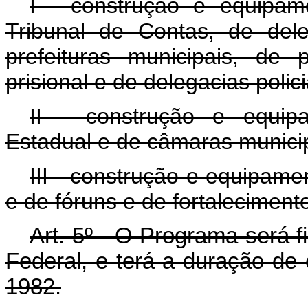
I - construção e equipam
Tribunal de Contas, de del
prefeituras municipais, de 
prisional e de delegacias polici
II - construção e equip
Estadual e de câmaras municip
III - construção e equipame
e de fóruns e de fortalecimento
Art
. 5º - O Programa será 
Federal, e terá a duração de 
1982.