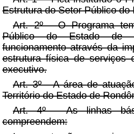
Estrutura do Setor Público do
Art
. 2º - O Programa tem
Público do Estado de 
funcionamento através da imp
estrutura física de serviços d
executivo.
Art
. 3º - A área de atuaç
Território do Estado de Rondôn
Art
. 4º - As linhas bá
compreendem: