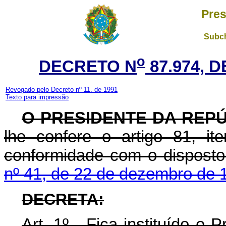
Pres
Subch
o
DECRETO N
87.974, 
Revogado pelo Decreto nº 11. de 1991
Texto para impressão
O PRESIDENTE DA REP
lhe confere o artigo 81, i
conformidade com o dispost
nº 41, de 22 de dezembro de 
DECRETA:
Art
. 1º - Fica instituído o