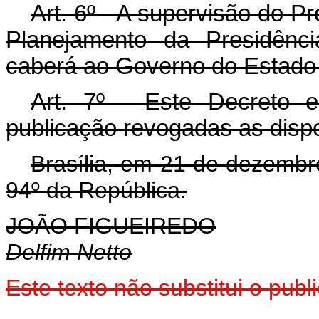
Art
. 6º - A supervisão do P
Planejamento da Presidênc
caberá ao Governo do Estado
Art
. 7º - Este Decreto 
publicação revogadas as disp
Brasília, em 21 de dezembr
94º da República.
JOÃO FIGUEIREDO
Delfim Netto
Este texto não substitui o pu