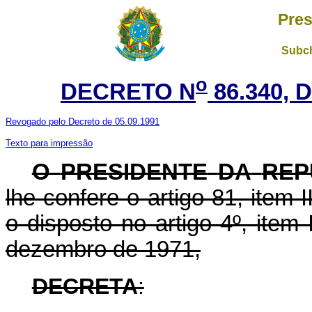
Pres
Subch
o
DECRETO N
86.340, 
Revogado pelo Decreto de 05.09.1991
Texto para impressão
O
PRESIDENTE
DA
REP
lhe confere o artigo 81, item I
o disposto no artigo 4º, item 
dezembro de 1971,
DECRETA
: