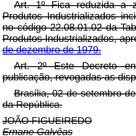
Art
. 1º Fica reduzida a 
Produtos Industrializados inc
no código 22.08.01.02 da Tab
Produtos Industrializados, ap
de dezembro de 1979.
Art
. 2º Este Decreto e
publicação, revogadas as disp
Brasília, 02 de setembro d
da República.
JOÃO FIGUEIREDO
Ernane Galvêas