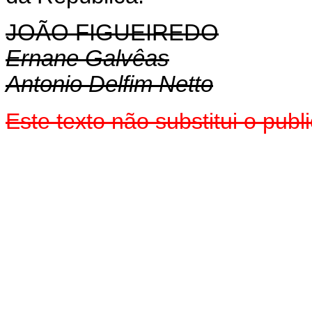
JOÃO FIGUEIREDO
Ernane Galvêas
Antonio Delfim Netto
Este texto não substitui o pu