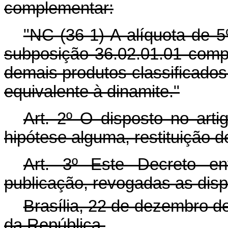
complementar:
"NC (36-1) A alíquota de 5
subposição 36.02.01.01 comp
demais produtos classificados
equivalente à dinamite."
Art. 2º O disposto no arti
hipótese alguma, restituição d
Art. 3º Este Decreto e
publicação, revogadas as disp
Brasília, 22 de dezembro d
da República.