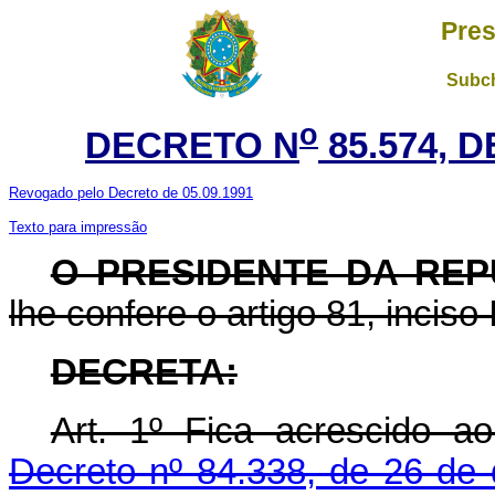
Pres
Subch
o
DECRETO N
85.574, 
Revogado pelo Decreto de 05.09.1991
Texto para impressão
O PRESIDENTE DA REP
lhe confere o artigo 81, inciso 
DECRETA:
Art. 1º Fica acrescido a
Decreto nº 84.338, de 26 de