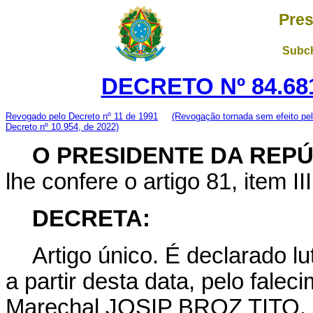
Pres
Subch
DECRETO Nº 84.681
Revogado pelo Decreto nº 11 de 1991
(Revogação tornada sem efeito pe
Decreto nº 10.954, de 2022)
O PRESIDENTE DA REP
lhe confere o artigo 81, item II
DECRETA:
Artigo único. É declarado lut
a partir desta data, pelo fale
Marechal JOSIP BROZ TITO, P