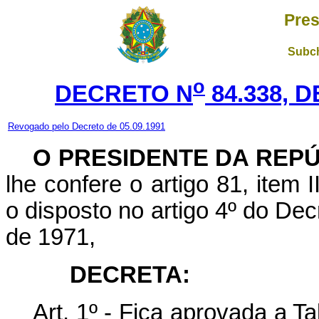
Pres
Subch
o
DECRETO N
84.338, 
Revogado pelo Decreto de 05.09.1991
O PRESIDENTE DA REP
lhe confere o artigo 81, item I
o disposto no artigo 4º do Dec
de 1971,
DECRETA:
Art. 1º - Fica aprovada a T