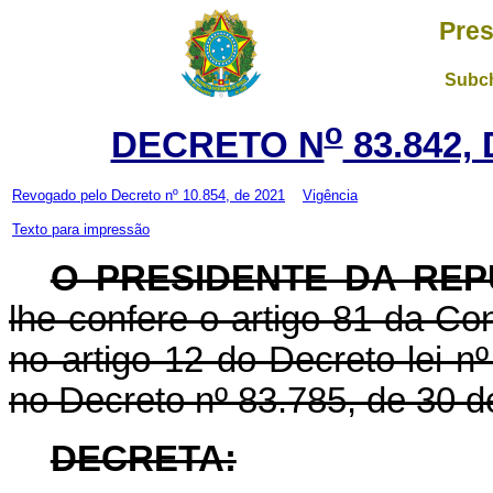
Pres
Subch
o
DECRETO N
83.842,
Revogado pelo
Decreto nº 10.854, de 2021
Vigência
Texto para impressão
O PRESIDENTE DA REP
lhe confere o artigo 81 da Con
no artigo 12 do Decreto-lei n
no Decreto nº 83.785, de 30 d
DECRETA: