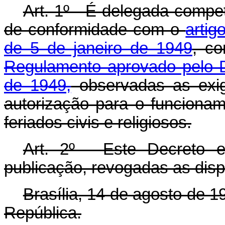
Art. 1º - É delegada compe
de conformidade com o
artig
de 5 de janeiro de 1949
, c
Regulamento aprovado pelo D
de 1949,
observadas as exigê
autorização para o funcion
feriados civis e religiosos.
Art. 2º - Este Decreto 
publicação, revogadas as disp
Brasília, 14 de agosto de 
República.