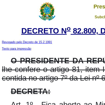
Pres
Subch
o
DECRETO N
82.800,
Revogado pelo Decreto de 15.2.1991
Texto para impressão
O PRESIDENTE DA REPÚ
lhe confere o artigo 81, item 
contida no artigo 7º da Lei nº
DECRETA:
Art. 1º. Fica aberto ao Mi