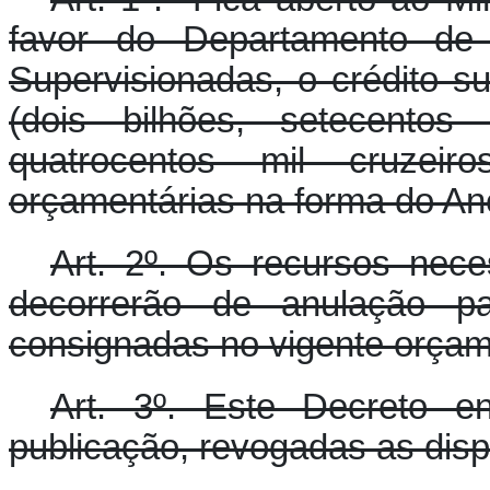
favor do Departamento de A
Supervisionadas, o crédito s
(dois bilhões, setecent
quatrocentos mil cruzeir
orçamentárias na forma do An
Art. 2º. Os recursos nec
decorrerão de anulação pa
consignadas no vigente orçam
Art. 3º. Este Decreto e
publicação, revogadas as disp