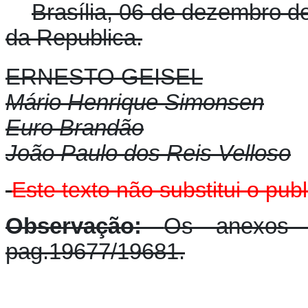
Brasília, 06 de dezembro d
da Republica.
ERNESTO GEISEL
Mário Henrique Simonsen
Euro Brandão
João Paulo dos Reis Velloso
Este texto não substitui o pu
Observação:
Os anexos 
pag.19677/19681.