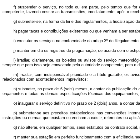
f) suspender o serviço, no todo ou em parte, pelo tempo que for d
competente, fazendo cessar as transmissões, imediatamente, após o recebim
g) submeter-se, na forma da lei e dos regulamentos, à fiscalização d
h) pagar taxas e contribuições existentes ou que venham a ser estab
i) executar os serviços na conformidade do artigo 3º do Regulamento
j) manter em dia os registros de programação, de acordo com o estip
l) irradiar, diariamente, os boletins ou avisos do serviço meteorol
sempre que para isso seja convocada pela autoridade competente, para a di
m) irradiar, com indispensável prioridade e a título gratuíto, os 
relacionados com acontecimentos imprevistos;
n) submeter, no prazo de 6 (seis) meses, a contar da publicação do 
orçamentos e todas as demais especificações técnicas dos equipamentos;
o) inaugurar o serviço definitivo no prazo de 2 (dois) anos, a contar d
p) submeter-se aos preceitos estabelecidos nas convenções inter
instruções ou normas que existam ou venham a existir, referentes ou aplicá
q) não alterar, em qualquer tempo, seus estatutos ou contrato social
r) manter sua estação em perfeito funcionamento com a eficiência ne