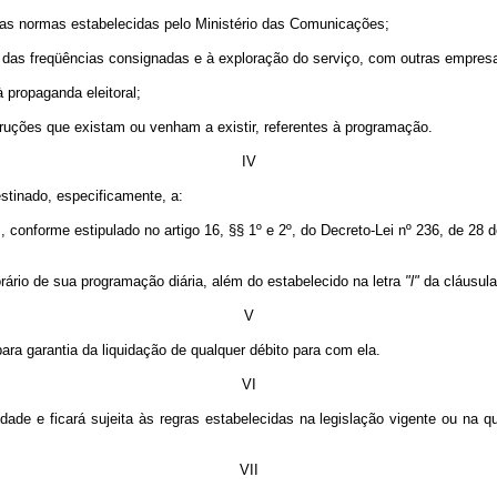
m as normas estabelecidas pelo Ministério das Comunicações;
ação das freqüências consignadas e à exploração do serviço, com outras empr
à propaganda eleitoral;
truções que existam ou venham a existir, referentes à programação.
IV
stinado, especificamente, a:
onforme estipulado no artigo 16, §§ 1º e 2º, do Decreto-Lei nº 236, de 28 de 
rário de sua programação diária, além do estabelecido na letra
"l"
da cláusula 
V
ara garantia da liquidação de qualquer débito para com ela.
VI
dade e ficará sujeita às regras estabelecidas na legislação vigente ou na qu
VII