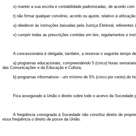
s) manter a sua escrita e contabilidade padronizadas, de acordo co
t) não firmar qualquer convênio, acordo ou ajuste, relativo à utiliz
u) obedecer às instruções baixadas pela Justiça Eleitoral, referentes 
v) cumprir todas as prescrições contidas em leis, regulamentos e ins
A concessionária é obrigada, também, a reservar o seguinte tempo de
a) programas educacionais, compreendendo 5 (cinco) horas semanais, c
das Comunicações e da Educação e Cultura;
b) programas informativos - um mínimo de 5% (cinco por cento) do ho
Fica assegurado à União o direito sobre todo o acervo da Sociedade p
A freqüência consignada à Sociedade não constitui direito de proprie
essa freqüência o direito de posse da União.