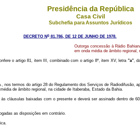
Presidência da República
Casa Civil
Subchefia para Assuntos Jurídicos
o
DECRETO N
81.786, DE 12 DE JUNHO DE 1978.
Outorga concessão à Rádio Bahiana
em onda média de âmbito regional, 
nfere o artigo 81, item III, combinado com o artigo 8º, item XV, letra
"a"
, d
a., nos termos do artigo 28 do Regulamento dos Serviços de Radiodifusão, ap
média de âmbito regional, na cidade de Itaberaba, Estado da Bahia.
 às cláusulas baixadas com o presente e deverá ser assinado dentro de 60 
vogadas as disposições em contrário.
ica.