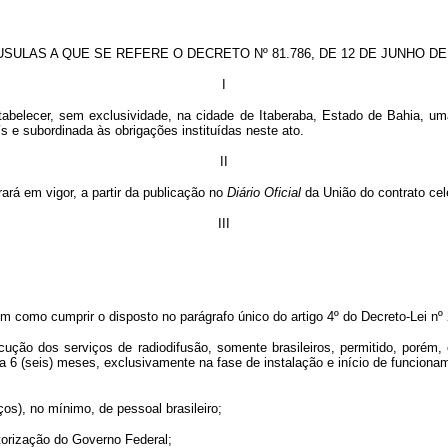
SULAS A QUE SE REFERE O DECRETO Nº 81.786, DE 12 DE
JUNHO
DE 
I
stabelecer, sem exclusividade, na cidade de Itaberaba, Estado de Bahia, 
ís e subordinada às obrigações instituídas neste ato.
II
ará em vigor, a partir da publicação no
Diário Oficial
da União do contrato ce
III
em como cumprir o disposto no parágrafo único do artigo 4º do Decreto-Lei nº 
xecução dos serviços de radiodifusão, somente brasileiros, permitido, poré
 a 6 (seis) meses, exclusivamente na fase de instalação e início de funcio
ços), no mínimo, de pessoal brasileiro;
utorização do Governo Federal;