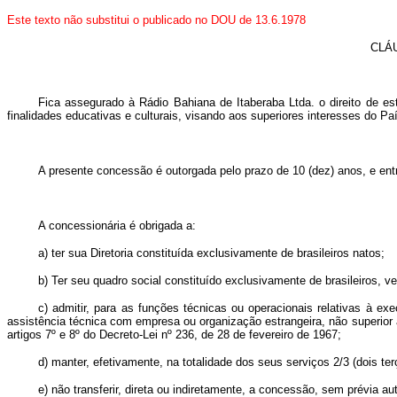
Este texto não substitui o publicado no DOU de 13.6.1978
CLÁU
Fica assegurado à Rádio Bahiana de Itaberaba Ltda. o direito de e
finalidades educativas e culturais, visando aos superiores interesses do Pa
A presente concessão é outorgada pelo prazo de 10 (dez) anos, e entr
A concessionária é obrigada a:
a) ter sua Diretoria constituída exclusivamente de brasileiros natos;
b) Ter seu quadro social constituído exclusivamente de brasileiros, v
c) admitir, para as funções técnicas ou operacionais relativas à e
assistência técnica com empresa ou organização estrangeira, não superior
artigos 7º e 8º do Decreto-Lei nº 236, de 28 de fevereiro de 1967;
d) manter, efetivamente, na totalidade dos seus serviços 2/3 (dois ter
e) não transferir, direta ou indiretamente, a concessão, sem prévia a