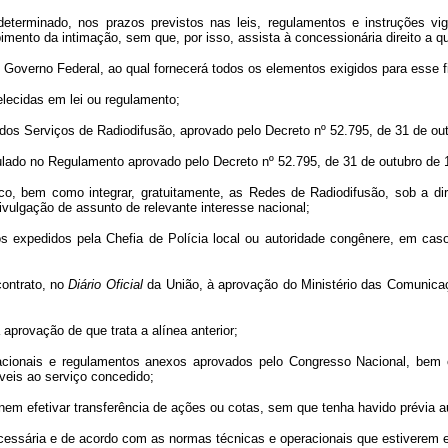
eterminado, nos prazos previstos nas leis, regulamentos e instruções vige
ento da intimação, sem que, por isso, assista à concessionária direito a qu
o Governo Federal, ao qual fornecerá todos os elementos exigidos para esse f
elecidas em lei ou regulamento;
 dos Serviços de Radiodifusão, aprovado pelo Decreto nº 52.795, de 31 de ou
ulado no Regulamento aprovado pelo Decreto nº 52.795, de 31 de outubro de 
ógico, bem como integrar, gratuitamente, as Redes de Radiodifusão, sob a d
vulgação de assunto de relevante interesse nacional;
avisos expedidos pela Chefia de Polícia local ou autoridade congênere, em 
contrato, no
Diário Oficial
da União, à aprovação do Ministério das Comunica
a aprovação de que trata a alínea anterior;
nacionais e regulamentos anexos aprovados pelo Congresso Nacional, bem 
veis ao serviço concedido;
, nem efetivar transferência de ações ou cotas, sem que tenha havido prévia 
cessária e de acordo com as normas técnicas e operacionais que estiverem e