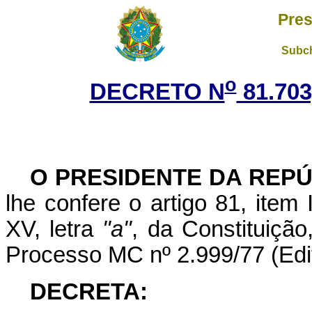
Pres
Subch
o
DECRETO N
81.703
O PRESIDENTE DA REP
lhe confere o artigo 81, item 
XV, letra
"a"
, da Constituiçã
Processo MC nº 2.999/77 (Edit
DECRETA: