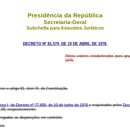
Presidência da República
Secretaria-Geral
Subchefia para Assuntos Jurídicos
DECRETO Nº 81.579, DE 19 DE ABRIL DE 1978.
Altera valores estabelecidos para gr
1976.
re o artigo 81, item III, da Constituição,
exo I, do Decreto nº 77.805, de 10 de junho de 1976
e reajustados pelos
Dec
,00, respectivamente.
evogadas as disposições em contrário.
ica.