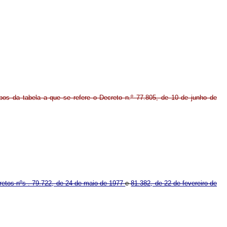
upos da tabela a que se refere o Decreto n.º 77.805, de 10 de junho de
retos nºs . 79.722, de 24 de maio de 1977
e
81.382, de 22 de fevereiro de