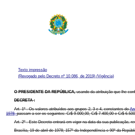
Texto impressão
(Revogado pelo Decreto nº 10.086, de 2019)
(Vigência)
O PRESIDENTE DA REPÚBLICA,
usando da atribuição que lhe confe
DECRETA :
Art. 1º . Os valores atribuídos aos grupos 2, 3 e 4, constantes do
An
1978,
passam a ser os seguintes: Cr$ 9.000,00, Cr$ 7.400,00 e Cr$ 6.500
Art. 2º . Este Decreto entrará em vigor na data da sua publicação, r
Brasília, 19 de abril de 1978; 157º da Independência e 90º da Repúbl