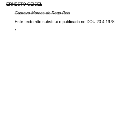
ERNESTO GEISEL
Gustavo Moraes do Rego Reis
Este texto não substitui o publicado no DOU 20.4.1978
*