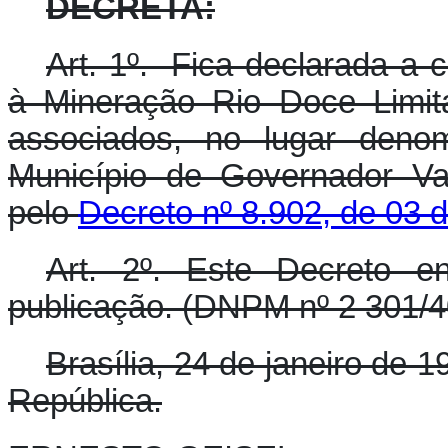
DECRETA:
Art. 1º. Fica declarada a
à Mineração Rio Doce Limita
associados, no lugar denom
Município de Governador Va
pelo
Decreto nº 8.902, de 03 
Art. 2º. Este Decreto e
publicação. (DNPM nº 2 301/4
Brasília, 24 de janeiro de 
República.