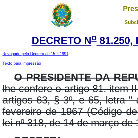
Pres
Subch
o
DECRETO N
81.250,
Revogado pelo Decreto de 15.2.1991
Texto para impressão
O PRESIDENTE DA REP
lhe confere o artigo 81, item I
artigos 63, § 3º, e 65, letra "
fevereiro de 1967 (Código de
lei nº 318, de 14 de março de 