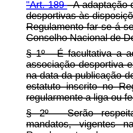
"Art. 189
- A adaptação 
desportivas às disposiçõ
Regulamento far-se-á s
Conselho Nacional de D
§ 1º - É facultativa a 
associação desportiva 
na data da publicação d
estatuto inscrito no Reg
regularmente a liga ou f
§ 2º - Serão respei
mandatos, vigentes n