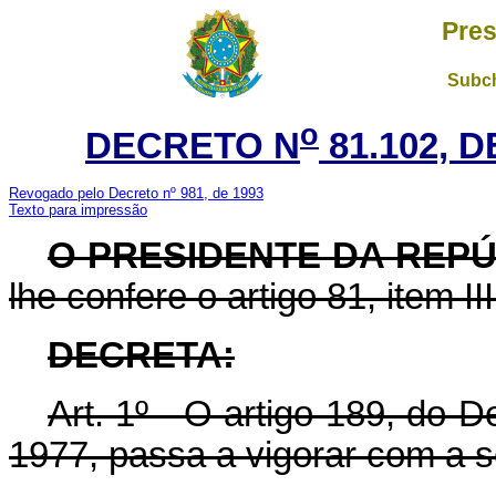
Pres
Subch
o
DECRETO N
81.102, 
Revogado pelo Decreto nº 981, de 1993
Texto para impressão
O PRESIDENTE DA REP
lhe confere o artigo 81, item II
DECRETA:
Art. 1º - O artigo 189, do 
1977, passa a vigorar com a s