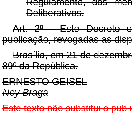
Regulamento, dos mem
Deliberativos.
Art. 2º - Este Decreto 
publicação, revogadas as disp
Brasília, em 21 de dezembr
89º da República.
ERNESTO GEISEL
Ney Braga
Este texto não substitui o pu