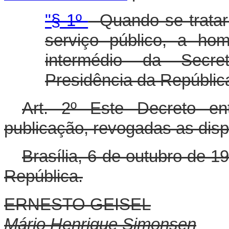
"§ 1º
- Quando se tratar
serviço público, a hom
intermédio da Secre
Presidência da Repúblic
Art. 2º Este Decreto e
publicação, revogadas as disp
Brasília, 6 de outubro de 1
República.
ERNESTO GEISEL
Mário Henrique Simonsen