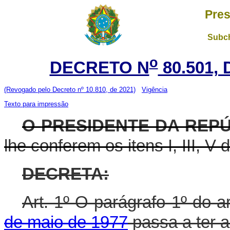
Pres
Subch
o
DECRETO N
80.501,
(Revogado pelo Decreto nº 10.810, de 2021)
Vigência
Texto para impressão
O
PRESIDENTE DA REP
lhe conferem os itens I, III, V 
DECRETA:
Art. 1º O parágrafo 1º do a
de maio de 1977
passa a ter a