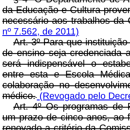
da Educação e Cultura proverá
necessário aos trabalhos da
nº 7.562, de 2011)
Art. 3º Para que instituiç
de ensino seja credenciada 
será indispensável o estab
entre esta e Escola Médica
colaboração no desenvolvim
médico.
(Revogado pelo Decre
Art. 4º Os programas de 
um prazo de cinco anos, ao f
renovado a critério da Comis