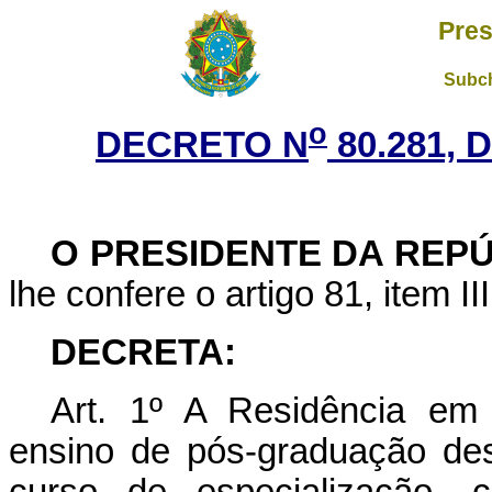
Pres
Subch
o
DECRETO N
80.281, 
O PRESIDENTE DA REP
lhe confere o artigo 81, item II
DECRETA:
Art. 1º A Residência em 
ensino de pós-graduação de
curso de especialização, c