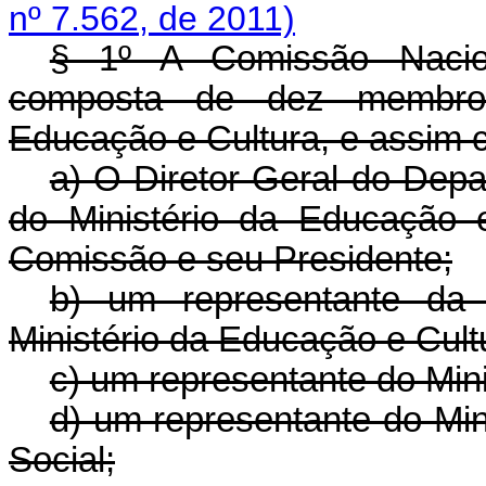
nº 7.562, de 2011)
§ 1º A Comissão Nacio
composta de dez membros
Educação e Cultura, e assim c
a) O Diretor-Geral do Depa
do Ministério da Educação 
Comissão e seu Presidente;
b) um representante da
Ministério da Educação e Cult
c) um representante do Min
d) um representante do Min
Social;