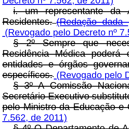
Decreto nº 7.562, de 2011)
i. um representante da 
Residentes.
(Redação dada 
(Revogado pelo Decreto nº 7.
§ 2º Sempre que neces
Residência Médica poderá c
entidades e órgãos governa
específicos.
(Revogado pelo D
§ 3º A Comissão Naciona
Secretário Executivo substitu
pelo Ministro da Educação e 
7.562, de 2011)
§ 4º O Departamento de Ass