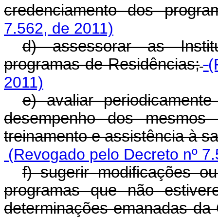
credenciamento dos progra
7.562, de 2011)
d) assessorar as Instit
programas de Residências;
(
2011)
e) avaliar periodicament
desempenho dos mesmos e
treinamento e assistência à s
(Revogado pelo Decreto nº 7.
f) sugerir modificações 
programas que não estive
determinações emanadas da 