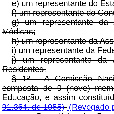
e) um representante do Es
f) um representante do Con
g) um representante da 
Médicas;
h) um representante da Ass
i) um representante da Fed
j) um representante da 
Residentes.
§ 1º - A Comissão Naci
composta de 9 (nove) membr
Educação, e assim constituíd
91.364. de 1985)
(Revogado pe