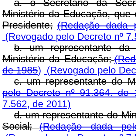
a. o Secretário da Secr
Ministério da Educação, qu
Presidente;
(Redação dada p
(Revogado pelo Decreto nº 7.
b. um representante da
Ministério da Educação;
(Red
de 1985
)
(Revogado pelo Decr
c. um representante do Mi
pelo Decreto nº 91.364. de 
7.562, de 2011)
d. um representante do Min
Social;
(Redação dada pel