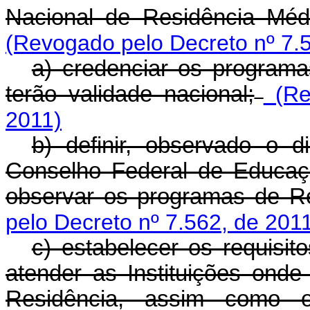
Nacional de Residência Médi
(Revogado pelo Decreto nº 7.
a) credenciar os programas
terão validade nacional;
(Re
2011)
b) definir, observado o 
Conselho Federal de Educaç
observar os programas de R
pelo Decreto nº 7.562, de 201
c) estabelecer os requisi
atender as Instituições ond
Residência, assim como o