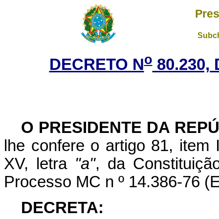
Pres
Subch
o
DECRETO N
80.230,
O PRESIDENTE DA REP
lhe confere o artigo 81, item 
XV, letra
"a"
, da Constituiç
Processo MC n º 14.386-76 (Ed
DECRETA: