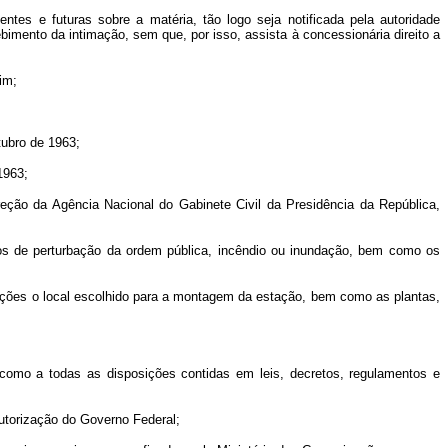
ntes e futuras sobre a matéria, tão logo seja notificada pela autoridade
imento da intimação, sem que, por isso, assista à concessionária direito a
im;
tubro de 1963;
1963;
ireção da Agência Nacional do Gabinete Civil da Presidência da República,
casos de perturbação da ordem pública, incêndio ou inundação, bem como os
icações o local escolhido para a montagem da estação, bem como as plantas,
como a todas as disposições contidas em leis, decretos, regulamentos e
autorização do Governo Federal;