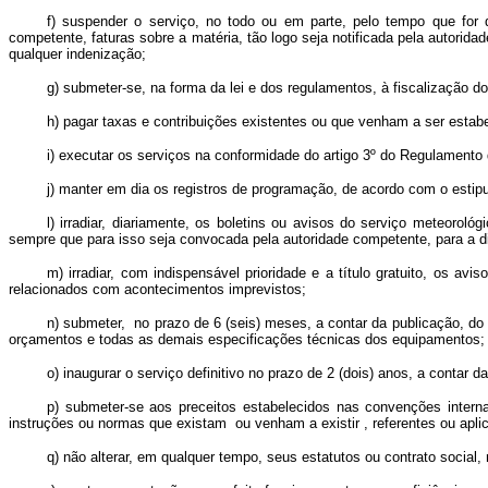
f) suspender o serviço, no todo ou em parte, pelo tempo que for d
competente, faturas sobre a matéria, tão logo seja notificada pela autori
qualquer indenização;
g) submeter-se, na forma da lei e dos regulamentos, à fiscalização d
h) pagar taxas e contribuições existentes ou que venham a ser estab
i) executar os serviços na conformidade do artigo 3º do Regulamento
j) manter em dia os registros de programação, de acordo com o estip
l) irradiar, diariamente, os boletins ou avisos do serviço meteorol
sempre que para isso seja convocada pela autoridade competente, para a di
m) irradiar, com indispensável prioridade e a título gratuito, os 
relacionados com acontecimentos imprevistos;
n) submeter, no prazo de 6 (seis) meses, a contar da publicação, do
orçamentos e todas as demais especificações técnicas dos equipamentos;
o) inaugurar o serviço definitivo no prazo de 2 (dois) anos, a contar d
p) submeter-se aos preceitos estabelecidos nas convenções inter
instruções ou normas que existam ou venham a existir , referentes ou apli
q) não alterar, em qualquer tempo, seus estatutos ou contrato social