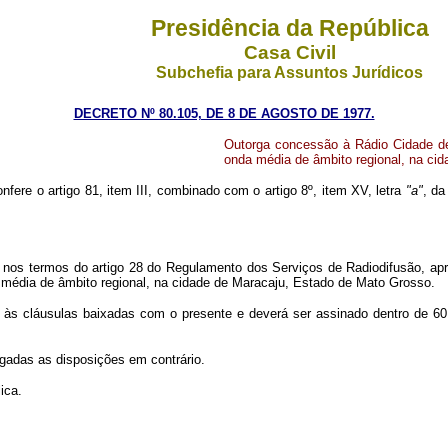
Presidência da República
Casa Civil
Subchefia para Assuntos Jurídicos
DECRETO Nº 80.105, DE 8 DE AGOSTO DE 1977.
Outorga concessão à Rádio Cidade de
onda média de âmbito regional, na ci
nfere o artigo 81, item III, combinado com o artigo 8º, item XV, letra
"a"
, da
 nos termos do artigo 28 do Regulamento dos Serviços de Radiodifusão, apr
 média de âmbito regional, na cidade de Maracaju, Estado de Mato Grosso.
 às cláusulas baixadas com o presente e deverá ser assinado dentro de 60 
ogadas as disposições em contrário.
ica.