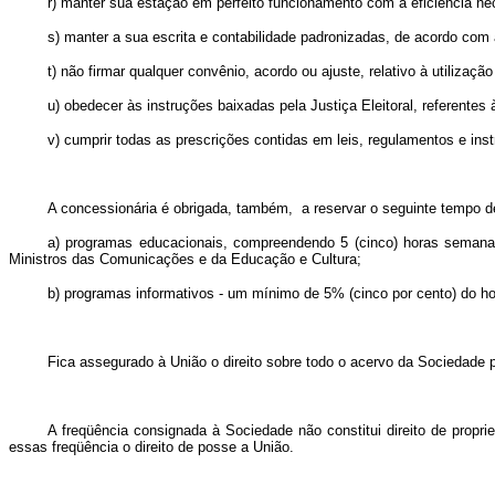
r) manter sua estação em perfeito funcionamento com a eficiência ne
s) manter a sua escrita e contabilidade padronizadas, de acordo co
t) não firmar qualquer convênio, acordo ou ajuste, relativo à utiliz
u) obedecer às instruções baixadas pela Justiça Eleitoral, referentes 
v) cumprir todas as prescrições contidas em leis, regulamentos e ins
A concessionária é obrigada, também, a reservar o seguinte tempo de
a) programas educacionais, compreendendo 5 (cinco) horas semanais,
Ministros das Comunicações e da Educação e Cultura;
b) programas informativos - um mínimo de 5% (cinco por cento) do horá
Fica assegurado à União o direito sobre todo o acervo da Sociedade p
A freqüência consignada à Sociedade não constitui direito de proprie
essas freqüência o direito de posse a União.