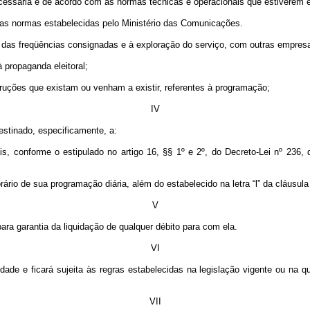
cessária e de acordo com as normas técnicas e operacionais que estiverem e
m as normas estabelecidas pelo Ministério das Comunicações.
ação das freqüências consignadas e à exploração do serviço, com outras empr
à propaganda eleitoral;
truções que existam ou venham a existir, referentes à programação;
IV
stinado, especificamente, a:
 conforme o estipulado no artigo 16, §§ 1º e 2º, do Decreto-Lei nº 236, d
rio de sua programação diária, além do estabelecido na letra “l” da cláusula 
V
ara garantia da liquidação de qualquer débito para com ela.
VI
dade e ficará sujeita às regras estabelecidas na legislação vigente ou na qu
VII