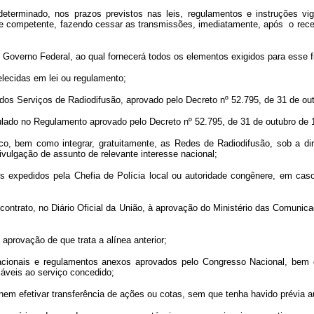
eterminado, nos prazos previstos nas leis, regulamentos e instruções vige
dade competente, fazendo cessar as transmissões, imediatamente, após o receb
o Governo Federal, ao qual fornecerá todos os elementos exigidos para esse f
elecidas em lei ou regulamento;
 dos Serviços de Radiodifusão, aprovado pelo Decreto nº 52.795, de 31 de ou
ulado no Regulamento aprovado pelo Decreto nº 52.795, de 31 de outubro de 
ógico, bem como integrar, gratuitamente, as Redes de Radiodifusão, sob a d
vulgação de assunto de relevante interesse nacional;
avisos expedidos pela Chefia de Polícia local ou autoridade congênere, em 
 contrato, no Diário Oficial da União, à aprovação do Ministério das Comun
a aprovação de que trata a alínea anterior;
nacionais e regulamentos anexos aprovados pelo Congresso Nacional, bem 
cáveis ao serviço concedido;
, nem efetivar transferência de ações ou cotas, sem que tenha havido prévia 