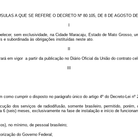
SULAS A QUE SE REFERE O DECRETO Nº 80.105, DE 8 DE AGOSTO DE
I
abelecer, sem exclusividade, na Cidade Maracaju, Estado de Mato Grosso, 
ís e subordinada às obrigações instituídas neste ato.
II
ará em vigor a partir da publicação no Diário Oficial da União do contrato c
III
em como cumprir o disposto no parágrafo único do artigo 4º do Decreto-Lei nº 
xecução dos serviços de radiodifusão, somente brasileiro, permitido, poré
 a 6 (seis) meses, exclusivamente na fase de instalação e início de funcio
os), no mínimo, de pessoal brasileiro;
utorização do Governo Federal;