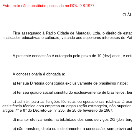
Este texto não substitui o publicado no DOU 9.8.1977
CLÁU
Fica assegurado à Rádio Cidade de Maracaju Ltda. o direito de est
finalidades educativas e culturais, visando aos superiores interesses do Pa
A presente concessão é outorgada pelo prazo de 10 (dez) anos, e entr
A concessionária é obrigada a:
a) ter sua Diretoria constituída exclusivamente de brasileiros natos;
b) ter seu quadro social constituído exclusivamente de brasileiros, b
c) admitir, para as funções técnicas ou operacionais relativas à e
assistência técnica com empresa ou organização estrangeira, não superior
artigos 7º e 8º do Decreto-Lei nº 236, de 28 de fevereiro de 1967;
d) manter efetivamente, na totalidade dos seus serviços 2/3 (dois terç
e) não transferir, direta ou indiretamente, a concessão, sem prévia a