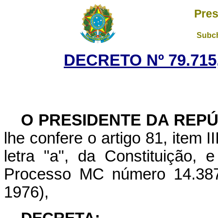
Pres
Subch
DECRETO Nº 79.715,
O PRESIDENTE DA REP
lhe confere o artigo 81, item I
letra
"a"
, da Constituição, 
Processo MC número 14.387,
1976),