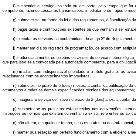
f) suspender o serviço, no todo ou em parte, pelo tempo que for d
competente, fazendo cessar as transmissões, imediatamente , após o recebi
g) submeter-se, na forma da lei e dos regulamentos, à fiscalização d
h) pagar taxas e contribuições existentes ou que venham a ser estab
i) executar os serviços na conformidade do artigo 3º do Regulamento
j) manter em dia os registros de programação, de acordo com estipu
l) irradia diariamente, os boletins ou avisos do serviço meteorológi
que para isso seja convocada pela autoridade competente, para a divulgaçã
m) irradiar, com indispensável prioridade e a título gratuito, os 
relacionados com os acontecimentos imprevistos;
n) submeter, no prazo de 6 (seis) meses, a contar da publicação do 
orçamentos e todas as demais especificações técnicas dos equipamentos;
o) inaugurar o serviço definitivo no prazo de 2 (dois) anos, a contar d
p) submeter-se os preceitos estabelecidos nas convenções intern
instruções ou normas que existam ou venham a existir, referentes ou aplicá
q) não alterar, em qualquer tempo, seus estatutos ou contrato social
r) manter sua estação em perfeito funcionamento com a eficiência ne