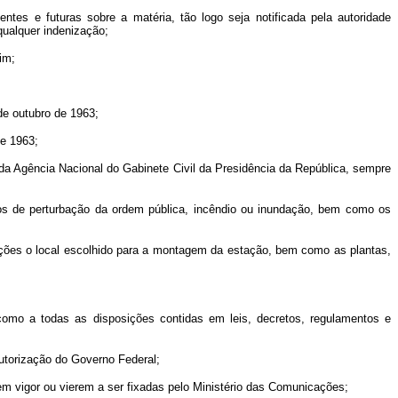
ntes e futuras sobre a matéria, tão logo seja notificada pela autoridade
qualquer indenização;
im;
de outubro de 1963;
de 1963;
o da Agência Nacional do Gabinete Civil da Presidência da República, sempre
casos de perturbação da ordem pública, incêndio ou inundação, bem como os
cações o local escolhido para a montagem da estação, bem como as plantas,
como a todas as disposições contidas em leis, decretos, regulamentos e
autorização do Governo Federal;
m vigor ou vierem a ser fixadas pelo Ministério das Comunicações;