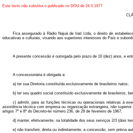
Este texto não substitui o publicado no DOU de 24.5.1977
CLÁ
Fica assegurado à Rádio Najuá de Irati Ltda, o direito de estabele
educativas e culturais, visando aos superiores interesses do País e subordi
A presente concessão é outorgada pelo prazo de 10 (dez) anos, e entr
A concessionária é obrigada a:
a) ter sua Diretoria constituída exclusivamente de brasileiros natos;
b) ter seu quadro social constituído exclusivamente de brasileiros, b
c) admitir, para as funções técnicas ou operacionais relativas à e
assistência técnica com empresa ou organização estrangeira, não superior
artigos 7º e 8º do Decreto-lei número 236, de 28 de fevereiro de 1967;
d) manter, efetivamente, na totalidade dos seus serviços 2/3 (dois ter
e) não transferir, direta ou indiretamente, a concessão, sem prévia a