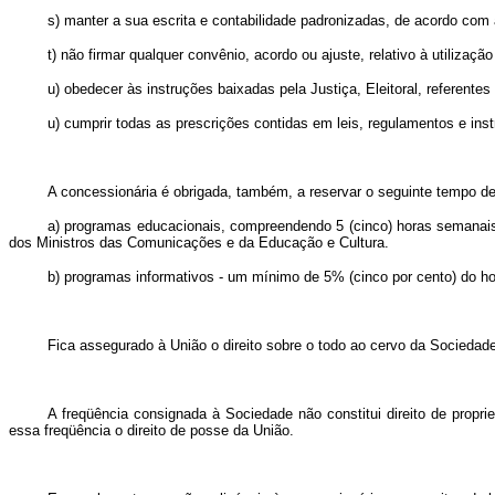
s) manter a sua escrita e contabilidade padronizadas, de acordo co
t) não firmar qualquer convênio, acordo ou ajuste, relativo à utiliz
u) obedecer às instruções baixadas pela Justiça, Eleitoral, referentes 
u) cumprir todas as prescrições contidas em leis, regulamentos e ins
A concessionária é obrigada, também, a reservar o seguinte tempo de
a) programas educacionais, compreendendo 5 (cinco) horas semanais, 
dos Ministros das Comunicações e da Educação e Cultura.
b) programas informativos - um mínimo de 5% (cinco por cento) do horá
Fica assegurado à União o direito sobre o todo ao cervo da Sociedade
A freqüência consignada à Sociedade não constitui direito de proprie
essa freqüência o direito de posse da União.