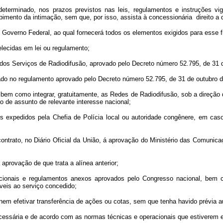
eterminado, nos prazos previstos nas leis, regulamentos e instruções vige
mento da intimação, sem que, por isso, assista à concessionária direito a 
o Governo Federal, ao qual fornecerá todos os elementos exigidos para esse f
elecidas em lei ou regulamento;
 dos Serviços de Radiodifusão, aprovado pelo Decreto número 52.795, de 31 
lado no regulamento aprovado pelo Decreto número 52.795, de 31 de outubro 
co, bem como integrar, gratuitamente, as Redes de Radiodifusão, sob a direçã
o de assunto de relevante interesse nacional;
avisos expedidos pela Chefia de Polícia local ou autoridade congênere, em 
contrato, no Diário Oficial da União, á aprovação do Ministério das Comuni
a aprovação de que trata a alínea anterior;
acionais e regulamentos anexos aprovados pelo Congresso nacional, bem 
veis ao serviço concedido;
, nem efetivar transferência de ações ou cotas, sem que tenha havido prévia 
cessária e de acordo com as normas técnicas e operacionais que estiverem e