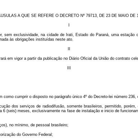
USULAS A QUE SE REFERE O DECRETO Nº 79713, DE 23 DE MAIO DE 
I
cer, sem exclusividade, na cidade de Irati, Estado do Paraná, uma estação
nada às obrigações instituídas neste ato.
II
ará em vigor a partir da publicação no Diário Oficial da União do contrato ce
III
em como cumprir o disposto no parágrafo único 4º do Decreto-lei número 236, 
xecução dos serviços de radiodifusão, somente brasileiros, permitido, poré
 a 6 (seis) meses, exclusivamente na fase de instalação e inicio de funcio
ços), no mínimo, de pessoal brasileiro;
utorização do Governo Federal;