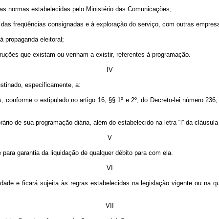
m as normas estabelecidas pelo Ministério das Comunicações;
ação das freqüências consignadas e à exploração do serviço, com outras empr
à propaganda eleitoral;
truções que existam ou venham a existir, referentes à programação.
IV
stinado, especificamente, a:
conforme o estipulado no artigo 16, §§ 1º e 2º, do Decreto-lei número 236, 
rio de sua programação diária, além do estabelecido na letra “l” da cláusula 
V
 para garantia da liquidação de qualquer débito para com ela.
VI
dade e ficará sujeita às regras estabelecidas na legislação vigente ou na qu
VII