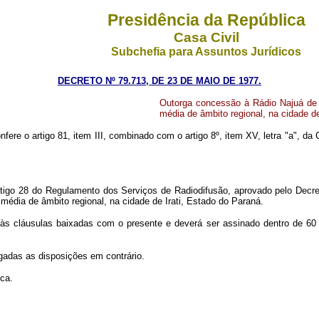
Presidência da República
Casa Civil
Subchefia para Assuntos Jurídicos
DECRETO Nº 79.713, DE 23 DE MAIO DE 1977.
Outorga concessão à Rádio Najuá de I
média de âmbito regional, na cidade de
nfere o artigo 81, item III, combinado com o artigo 8º, item XV, letra
"a"
, da 
 artigo 28 do Regulamento dos Serviços de Radiodifusão, aprovado pelo Dec
média de âmbito regional, na cidade de Irati, Estado do Paraná.
às cláusulas baixadas com o presente e deverá ser assinado dentro de 60 
ogadas as disposições em contrário.
ica.