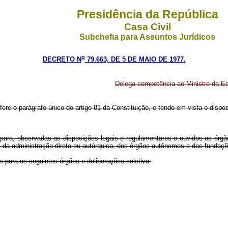
Presidência da República
Casa Civil
Subchefia para Assuntos Jurídicos
o
DECRETO N
79.663, DE 5 DE MAIO DE 1977.
Delega competência ao Ministro da Ed
ere o parágrafo único do artigo 81 da Constituição, e tendo em vista o dispos
 para, observadas as disposições legais e regulamentares e ouvidos os órg
, da administração direta ou autárquica, dos órgãos autônomos e das fundações
 para os seguintes órgãos e deliberações coletiva: