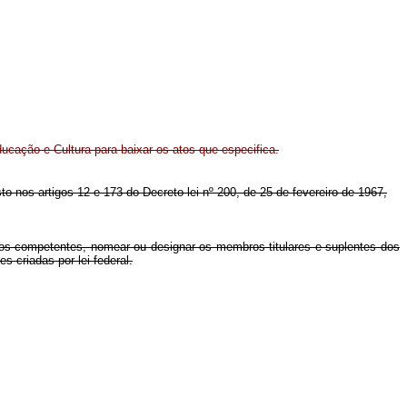
ucação e Cultura para baixar os atos que especifica.
to nos artigos 12 e 173 do Decreto-lei nº 200, de 25 de fevereiro de 1967,
ãos competentes, nomear ou designar os membros titulares e suplentes dos
 criadas por lei federal.