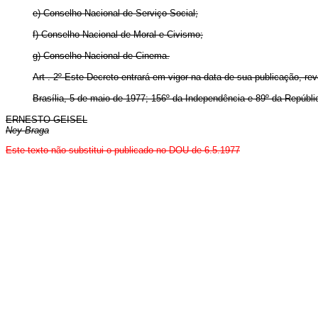
e) Conselho Nacional de Serviço Social;
f) Conselho Nacional de Moral e Civismo;
g) Conselho Nacional de Cinema.
Art . 2º Este Decreto entrará em vigor na data de sua publicação, re
Brasília, 5 de maio de 1977; 156º da Independência e 89º da Repúbli
ERNESTO GEISEL
Ney Braga
Este texto não substitui o publicado no DOU de 6.5.1977