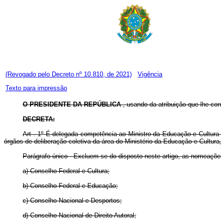
(Revogado pelo Decreto nº 10.810, de 2021)
Vigência
Texto para impressão
O PRESIDENTE DA REPÚBLICA
, usando da atribuição que lhe conf
DECRETA:
Art . 1º É delegada competência ao Ministro da Educação e Cultura
órgãos de deliberação coletiva da área do Ministério da Educação e Cultura
Parágrafo único - Excluem-se do disposto neste artigo, as nomeações
a) Conselho Federal e Cultura;
b) Conselho Federal e Educação;
c) Conselho Nacional e Desportos;
d) Conselho Nacional de Direito Autoral;