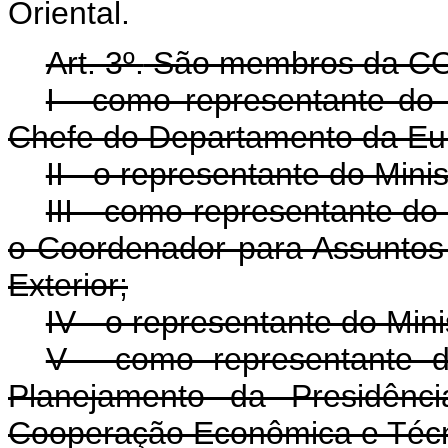
Oriental.
Art. 3º.
São membros da C
I - como representante do 
Chefe do Departamento da Eur
II - o representante do Mini
III - como representante do
o Coordenador para Assuntos
Exterior;
IV - o representante do Min
V - como representante d
Planejamento da Presidênci
Cooperação Econômica e Técni