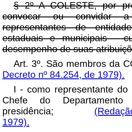
§ 2º A COLESTE, por pro
convocar ou convidar a 
representantes de entidade
estaduais e municipais - c
desempenho de suas atribuiçõ
Art. 3º. São membros
Decreto nº 84.254, de 1979).
I - como representante do 
Chefe do Departamento
presidência;
(Redaçã
1979).