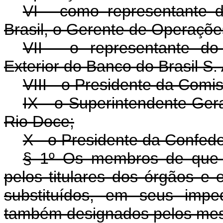
VI - como representante 
Brasil, o Gerente de Operaçõ
VII - o representante do
Exterior do Banco do Brasil S. 
VIII - o Presidente da Comis
IX - o Superintendente Ge
Rio Doce;
X - o Presidente da Confede
§ 1º Os membros de que t
pelos titulares dos órgãos e
substituídos, em seus impe
também designados pelos mesm