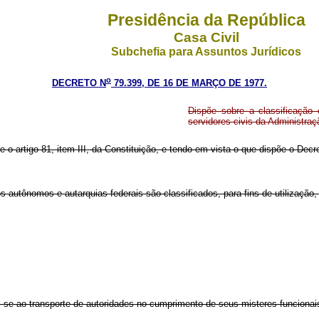
Presidência da República
Casa Civil
Subchefia para Assuntos Jurídicos
o
DECRETO N
79.399, DE 16 DE MARÇO DE 1977.
Dispõe sobre a classificação 
servidores civis da Administraç
e o artigo 81, item III, da Constituição, e tendo em vista o que dispõe o Decr
os autônomos e autarquias federais são classificados, para fins de utilização
nam-se ao transporte de autoridades no cumprimento de seus misteres funcionai