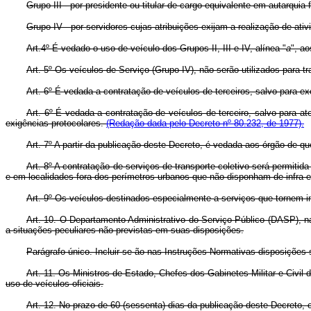
Grupo III - por presidente ou titular de cargo equivalente em autarqui
Grupo IV - por servidores cujas atribuições exijam a realização de ati
Art.4º É vedado o uso de veículo dos Grupos II, III e IV, alínea "
a
", a
Art. 5º Os veículos de Serviço (Grupo IV), não serão utilizados para tra
Art. 6º É vedada a contratação de veículos de terceiros, salvo para e
Art. 6º É vedada a contratação de veículos de terceiro, salvo para a
exigências protocolares.
(Redação dada pelo Decreto nº 80.232, de 1977).
Art. 7º A partir da publicação deste Decreto, é vedada aos órgão de q
Art. 8º A contratação de serviços de transporte coletivo será permitid
e em localidades fora dos perímetros urbanos que não disponham de infra-est
Art. 9º Os veículos destinados especialmente a serviços que tornem inc
Art. 10. O Departamento Administrativo do Serviço Público (DASP), 
a situações peculiares não previstas em suas disposições.
Parágrafo único. Incluir-se-ão nas Instruções Normativas disposições 
Art. 11. Os Ministros de Estado, Chefes dos Gabinetes Militar e Civil
uso de veículos oficiais.
Art. 12. No prazo de 60 (sessenta) dias da publicação deste Decreto,