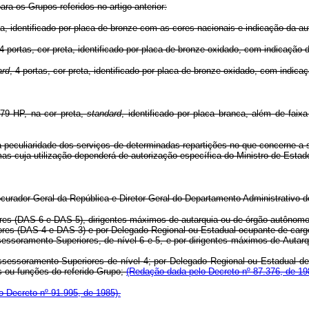
ra os Grupos referidos no artigo anterior:
a, identificado por placa de bronze com as cores nacionais e indicação da au
 4 portas, cor preta, identificado por placa de bronze oxidado, com indicação 
ard
, 4 portas, cor preta, identificado por placa de bronze oxidado, com indica
 79 HP, na cor preta,
standard
, identificado por placa branca, além de faixa
 à peculiaridade dos serviços de determinadas repartições no que concerne a s
as cuja utilização dependerá de autorização específica do Ministro de Estado
ocurador-Geral da República e Diretor-Geral do Departamento Administrativo 
iores (DAS-6 e DAS-5), dirigentes máximos de autarquia ou de órgão autônomo
eriores (DAS-4 e DAS-3) e por Delegado Regional ou Estadual ocupante de car
Assessoramento Superiores, de nível 6 e 5, e por dirigentes máximos de Auta
Assessoramento Superiores de nível 4; por Delegado Regional ou Estadual de
s ou funções do referido Grupo;
(Redação dada pelo Decreto nº 87.376, de 19
 Decreto nº 91.995, de 1985).