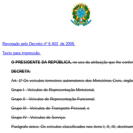
Revogado pelo Decreto nº 6.403, de 2008.
Texto para impressão.
O PRESIDENTE DA REPÚBLICA,
no uso da atribuição que lhe confer
DECRETA:
Art. 1º Os veículos terrestres automotores dos Ministérios Civis, órgã
Grupo I - Veículos de Representação Ministerial;
Grupo II - Veículos de Representação Funcional;
Grupo III - Veículos de Transporte Pessoal; e
Grupo IV - Veículos de Serviço.
Parágrafo único. Os veículos classificados nos itens I, II, III, desti