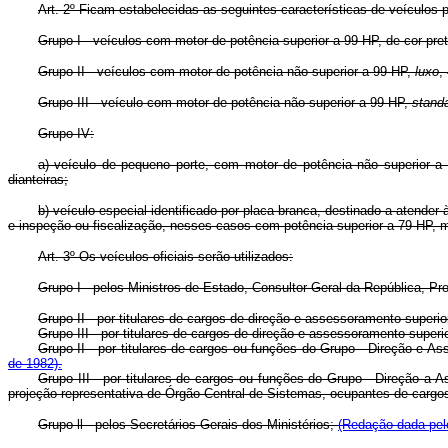
Art. 2º Ficam estabelecidas as seguintes características de veículos pa
Grupo I - veículos com motor de potência superior a 99 HP, de cor pret
Grupo II - veículos com motor de potência não superior a 99 HP,
luxo
,
Grupo III - veículo com motor de potência não superior a 99 HP,
stand
Grupo IV:
a) veículo de pequeno porte, com motor de potência não superior a
dianteiras;
b) veículo especial identificado por placa branca, destinado a atender
e inspeção ou fiscalização, nesses casos com potência superior a 79 HP, m
Art. 3º Os veículos oficiais serão utilizados:
Grupo I - pelos Ministros de Estado, Consultor-Geral da República, Pr
Grupo II - por titulares de cargos de direção e assessoramento super
Grupo III - por titulares de cargos de direção e assessoramento sup
Grupo II - por titulares de cargos ou funções do Grupo - Direção e 
de 1982).
Grupo III - por titulares de cargos ou funções do Grupo - Direção a 
projeção representativa de Órgão Central de Sistemas, ocupantes de cargo
Grupo ll - pelos Secretários-Gerais dos Ministérios;
(Redação dada pelo