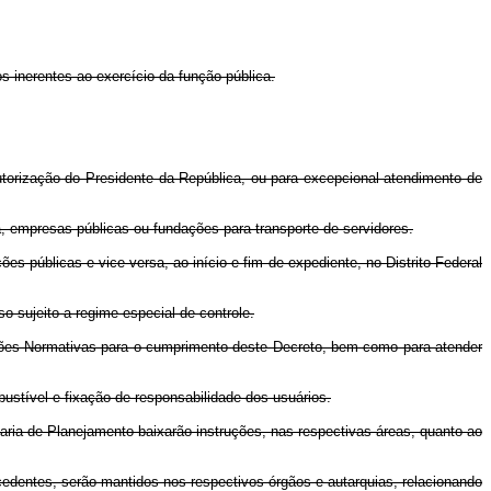
 inerentes ao exercício da função pública.
autorização do Presidente da República, ou para excepcional atendimento de
ta, empresas públicas ou fundações para transporte de servidores.
es públicas e vice-versa, ao início e fim de expediente, no Distrito Federal
o sujeito a regime especial de controle.
uções Normativas para o cumprimento deste Decreto, bem como para atender
bustível e fixação de responsabilidade dos usuários.
taria de Planejamento baixarão instruções, nas respectivas áreas, quanto ao
cedentes, serão mantidos nos respectivos órgãos e autarquias, relacionando