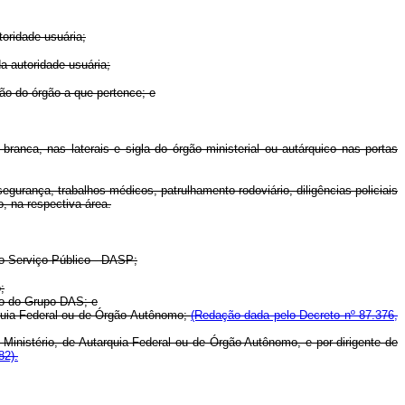
toridade usuária;
da autoridade usuária;
ção do órgão a que pertence; e
 branca, nas laterais e sigla do órgão ministerial ou autárquico nas portas
egurança, trabalhos médicos, patrulhamento rodoviário, diligências policiais
, na respectiva área.
do Serviço Público - DASP;
;
go do Grupo DAS; e
rquia Federal ou de Órgão Autônomo;
(Redação dada pelo Decreto nº 87.376,
 Ministério, de Autarquia Federal ou de Órgão Autônomo, e por dirigente de
82).