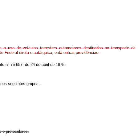
e o uso de veículos terrestres automotores destinados ao transporte de
ão Federal direta e autárquica, e dá outras providências.
eto nº 75.657, de 24 de abril de 1975,
, nos seguintes grupos;
s e protocolares.