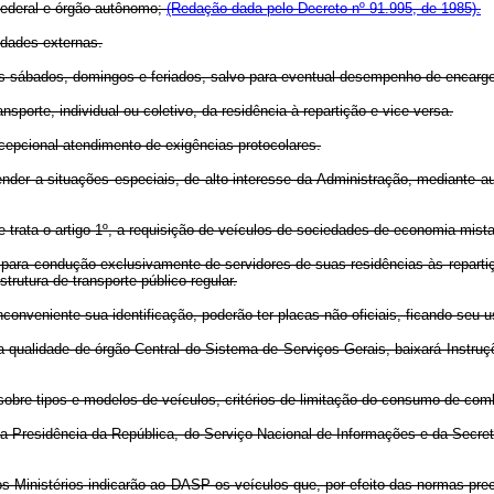
a federal e órgão autônomo;
(Redação dada pelo Decreto nº 91.995, de 1985).
vidades externas.
os sábados, domingos e feriados, salvo para eventual desempenho de encargos
nsporte, individual ou coletivo, da residência à repartição e vice-versa.
xcepcional atendimento de exigências protocolares.
tender a situações especiais, de alto interesse da Administração, mediante 
ue trata o artigo 1º, a requisição de veículos de sociedades de economia mis
a para condução exclusivamente de servidores de suas residências às repartiçõ
rutura de transporte público regular.
onveniente sua identificação, poderão ter placas não oficiais, ficando seu us
na qualidade de órgão Central do Sistema de Serviços Gerais, baixará Instr
sobre tipos e modelos de veículos, critérios de limitação do consumo de com
 da Presidência da República, do Serviço Nacional de Informações e da Secre
 os Ministérios indicarão ao DASP os veículos que, por efeito das normas pre