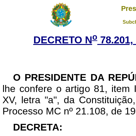
Pres
Subch
o
DECRETO N
78.201,
O PRESIDENTE DA REPÚ
lhe confere o artigo 81, item 
XV, letra "
a
", da Constituiçã
Processo MC nº 21.108, de 197
DECRETA: