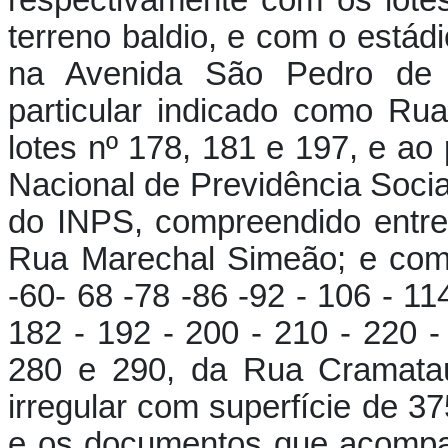
respectivamente com os lote
terreno baldio, e com o estád
na Avenida São Pedro de A
particular indicado como Ru
lotes nº 178, 181 e 197, e ao 
Nacional de Previdência Socia
do INPS, compreendido entr
Rua Marechal Simeão; e com o
-60- 68 -78 -86 -92 - 106 - 11
182 - 192 - 200 - 210 - 220 -
280 e 290, da Rua Cramataú
irregular com superfície de 3
e os documentos que acompa