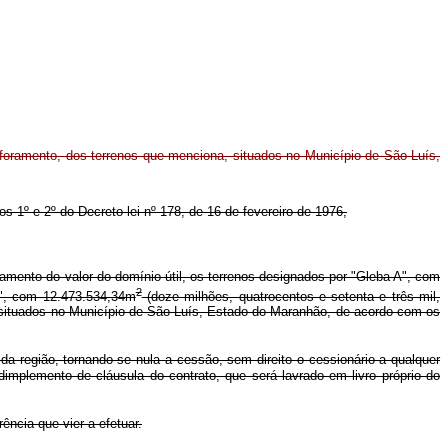
foramento, dos terrenos que menciona, situados no Município de São Luís,
gos 1º e 2º do Decreto-lei nº 178, de 16 de fevereiro de 1976,
amento do valor do domínio útil, os terrenos designados por "Gleba A", com
2
B", com 12.473.534,34m
(doze milhões, quatrocentos e setenta e três mil,
 e situados no Município de São Luís, Estado do Maranhão, de acordo com os
da região, tornando-se nula a cessão, sem direito o cessionário a qualquer
adimplemento de cláusula do contrato, que será lavrado em livro próprio do
ncia que vier a efetuar.