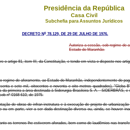
Presidência da República
Casa Civil
Subchefia para Assuntos Jurídicos
o
DECRETO N
78.129, DE 29 DE JULHO DE 1976.
Autoriza a cessão, sob regime de a
Estado do Maranhão.
re o artigo 81, item III, da Constituição, e tendo em vista o disposto nos arti
ob o regime de aforamento, ao Estado do Maranhão, independentemente do pag
senta e sete mil, oitocentos e noventa e oito metros quadrados), "Gleba 
uída da primeira a área destinada à Siderurgia Brasileira S. A. - SIDERBRÁS,
sob nº 0168-610, de 1975.
ntação de obras de infran-instrutura e à execução de projeto de urbanização 
odo ou em parte, vier a ser dada destinação diversa ou, ainda, se houver in
nto os terrenos lhe estiverem aforados, bem como de laudêmios nas transferê