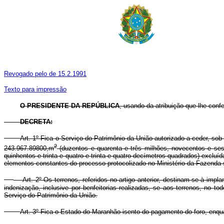
Revogado pelo de 15.2.1991
Texto para impressão
O PRESIDENTE DA REPÚBLICA
, usando da atribuição que lhe confe
DECRETA:
Art. 1º Fica o Serviço do Patrimônio da União autorizado a ceder, s
2
243.967.89800,m
(duzentos e quarenta e três milhões, novecentos e ses
quinhentos e trinta e quatro e trinta e quatro decímetros quadrados) excl
elementos constantes do processo protocolizado no Ministério da Fazenda 
Art. 2º Os terrenos, referidos no artigo anterior, destinam-se à impla
indenização, inclusive por benfeitorias realizadas, se aos terrenos, no t
Serviço do Patrimônio da União.
Art. 3º Fica o Estado do Maranhão isento do pagamento do foro, enqua