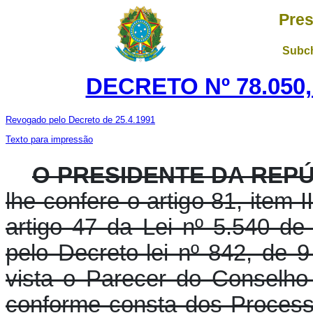
Pres
Subch
DECRETO Nº 78.050,
Revogado pelo Decreto de 25.4.1991
Texto para impressão
O PRESIDENTE DA REP
lhe confere o artigo 81, item 
artigo 47 da Lei nº 5.540 d
pelo Decreto-lei nº 842, de
vista o Parecer do Conselho
conforme consta dos Process