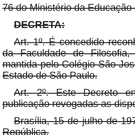
76 do Ministério da Educação 
DECRETA:
Art. 1º. É concedido reco
da Faculdade de Filosofia,
mantida pelo Colégio São Jos
Estado de São Paulo.
Art. 2º. Este Decreto e
publicação revogadas as dispo
Brasília, 15 de julho de 1
República.