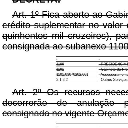
Art
. 1º Fica aberto ao
Gabi
crédito suplementar no valor
quinhentos mil cruzeiros), p
consignada ao subanexo 1100,
1100
- PRESIDÊNCIA
1101
- Gabinete da Pre
1101.03070202.001
- Assessoramento
3.1.3.2
- Outros Serviços
Art. 2º Os recursos nece
decorrerão de anulação p
consignada no vigente Orçame