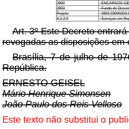
2800
- ENCARGOS GE
2803
- Fundo de Desen
Projeto
- 2803.03090203.
4.1.2.0
- Serviços em Reg
Art. 3º Este Decreto entrar
revogadas as disposições em c
Brasília, 7 de julho de 19
República.
ERNESTO GEISEL
Mário Henrique Simonsen
João Paulo dos Reis Velloso
Este texto não substitui o pu