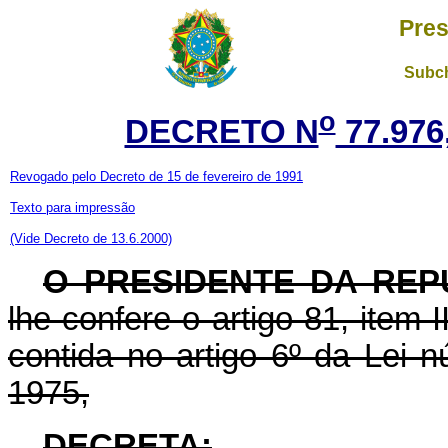
Pres
Subch
o
DECRETO N
77.976
Revogado pelo Decreto de 15 de fevereiro de 1991
Texto para impressão
(Vide Decreto de 13.6.2000)
O PRESIDENTE DA REP
lhe confere o artigo 81, item I
contida no artigo 6º da Lei
1975,
DECRETA: