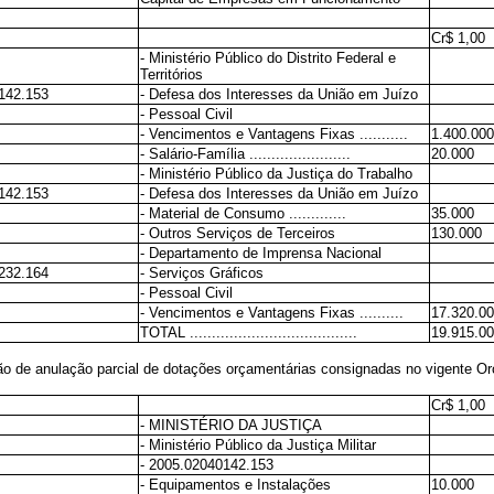
Cr$ 1,00
- Ministério Público do Distrito Federal e
Territórios
142.153
- Defesa dos Interesses da União em Juízo
- Pessoal Civil
- Vencimentos e Vantagens Fixas ...........
1.400.000
- Salário-Família .......................
20.000
- Ministério Público da Justiça do Trabalho
142.153
- Defesa dos Interesses da União em Juízo
- Material de Consumo .............
35.000
- Outros Serviços de Terceiros
130.000
- Departamento de Imprensa Nacional
232.164
- Serviços Gráficos
- Pessoal Civil
- Vencimentos e Vantagens Fixas ..........
17.320.0
TOTAL ......................................
19.915.0
rão de anulação parcial de dotações orçamentárias consignadas no vigente 
Cr$ 1,00
- MINISTÉRIO DA JUSTIÇA
- Ministério Público da Justiça Militar
- 2005.02040142.153
- Equipamentos e Instalações
10.000