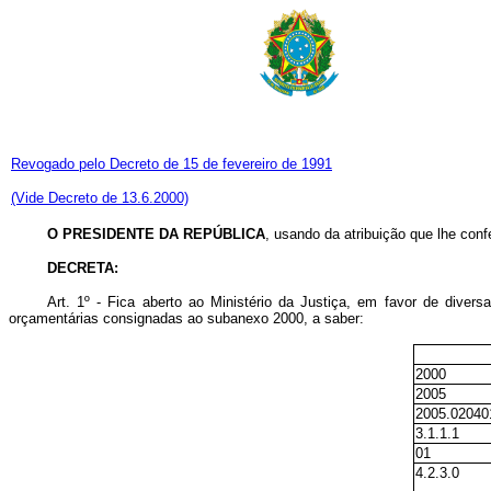
Revogado pelo Decreto de 15 de fevereiro de 1991
(Vide Decreto de 13.6.2000)
O PRESIDENTE DA REPÚBLICA
, usando da atribuição que lhe conf
DECRETA:
Art
. 1º - Fica aberto ao Ministério da Justiça, em favor de diver
orçamentárias consignadas ao subanexo 2000, a saber:
2000
2005
2005.02040
3.1.1.1
01
4.2.3.0