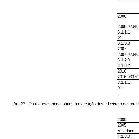
2006
2006.02040
3.1.1.1
01
3.2.3.3
2007
2007.02040
3.1.2.0
3.1.3.2
2016
2016.03070
3.1.1.1
01
Art. 2º - Os recursos necessários à execução deste Decreto decorre
2000
2005
Atividade
4.1.3.0