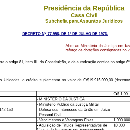
Presidência da República
Casa Civil
Subchefia para Assuntos Jurídicos
o
DECRETO N
77.958, DE 1º DE JULHO DE 1976.
Abre ao Ministério da Justiça em fa
reforço de dotações consignadas no 
ere o artigo 81, item III, da Constituição, e da autorização contida no artigo 
sas Unidades, o crédito suplementar no valor de Cr$19.915.000,00 (dezeno
Cr$ 1,00
- MINISTÉRIO DA JUSTIÇA
- Ministério Público da Justiça Militar
142.153
- Defesa dos Interesses da União em Juízo
- Pessoal Civil
- Vencimentos e Vantagens Fixas ...........
1.000.000
- Aquisição de Títulos Representativos de
10.000
Capital de Empresas em Funcionamento