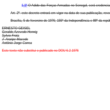
§ 9º
O Adido das Forças Armadas no Senegal, será credenciado
Art. 2º. este decreto entrará em vigor na data de sua publicação, rev
Brasília, 5 de fevereiro de 1976; 155º da Independência e 88º da repúb
ERNESTO GEISEL
Geraldo Azevedo Hennig
Sylvio Frota
J. Araripe Macedo
Antônio Jorge Correa
Este texto não substitui o publicado no DOU 6.2.1976