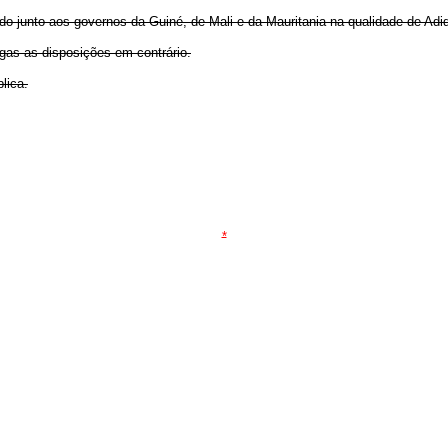
 junto aos governos da Guiné, de Mali e da Mauritania na qualidade de Adid
ogas as disposições em contrário.
lica.
*