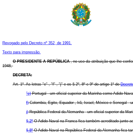
Revogado pelo Decreto nº 352, de 1991.
Texto para impressão.
O PRESIDENTE A REPÚBLICA
, no uso da atribuição que lhe conf
1948,
DECRETA:
Art. 1º. As letras "e" , "f" , "j" e os § 2º, 8º e 9º do artigo 1º do
Decreto
"e)
Portugal - um oficial superior da Marinha como Adido Naval
f)
Colombia, Egito, Equador , Irã, Israel, México e Senegal - 
j)
República Federal da Alemanha - um oficial superior da Mari
§ 2º
O Adido Naval na Franca fica também acreditado junto ao 
§ 8º
O Adido Naval na República Federal da Alemanha fica ta