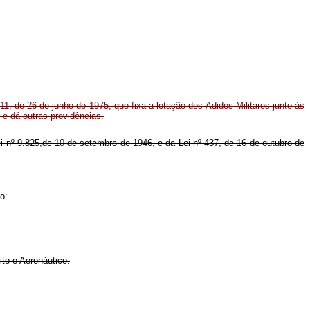
911, de 26 de junho de 1975, que fixa a lotação dos Adidos Militares junto às
 e dá outras providências.
Lei nº 9.825,de 10 de setembro de 1946, e da Lei nº 437, de 16 de outubro de
o:
to e Aeronáutico.