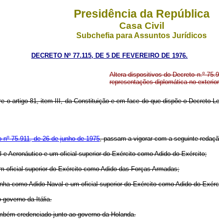
Presidência da República
Casa Civil
Subchefia para Assuntos Jurídicos
DECRETO Nº 77.115, DE 5 DE FEVEREIRO DE 1976.
Altera dispositivos do Decreto n.º 75.
representações diplomática no exterior
ere o artigo 81, item III, da Constituição e em face do que dispõe o Decreto-
 nº 75.911, de 26 de junho de 1975
, passam a vigorar com a seguinte redaçã
 e Aeronáutico e um oficial superior do Exército como Adido do Exército;
um oficial superior do Exército como Adido das Forças Armadas;
nha como Adido Naval e um oficial superior do Exército como Adido do Exérci
governo da Itália.
mbém credenciado junto ao governo da Holanda.