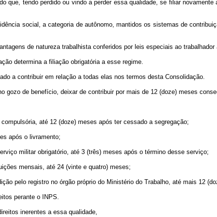
rado que, tendo perdido ou vindo a perder essa qualidade, se filiar novamen
evidência social, a categoria de autônomo, mantidos os sistemas de contrib
vantagens de natureza trabalhista conferidos por leis especiais ao trabalhador
ção determina a filiação obrigatória a esse regime.
ado a contribuir em relação a todas elas nos termos desta Consolidação.
o gozo de benefício, deixar de contribuir por mais de 12 (doze) meses conse
compulsória, até 12 (doze) meses após ter cessado a segregação;
ses após o livramento;
viço militar obrigatório, até 3 (três) meses após o término desse serviço;
buições mensais, até 24 (vinte e quatro) meses;
o pelo registro no órgão próprio do Ministério do Trabalho, até mais 12 (d
eitos perante o INPS.
reitos inerentes a essa qualidade,