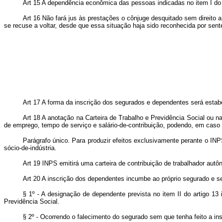
Art 15 A dependência econômica das pessoas indicadas no item I do
Art 16 Não fará jus às prestações o cônjuge desquitado sem direito 
se recuse a voltar, desde que essa situação haja sido reconhecida por sente
Art 17 A forma da inscrição dos segurados e dependentes será estab
Art 18 A anotação na Carteira de Trabalho e Previdência Social ou n
de emprego, tempo de serviço e salário-de-contribuição, podendo, em caso
Parágrafo único. Para produzir efeitos exclusivamente perante o INPS, 
sócio-de-indústria.
Art 19 INPS emitirá uma carteira de contribuição de trabalhador autô
Art 20 A inscrição dos dependentes incumbe ao próprio segurado e ser
§ 1º - A designação de dependente prevista no item II do artigo 13
Previdência Social.
§ 2º - Ocorrendo o falecimento do segurado sem que tenha feito a in