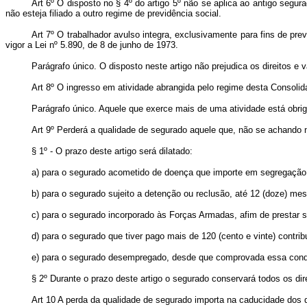
Art 6º O disposto no § 4º do artigo 5º não se aplica ao antigo segu
não esteja filiado a outro regime de previdência social.
Art 7º O trabalhador avulso integra, exclusivamente para fins de pr
vigor a Lei nº 5.890, de 8 de junho de 1973.
Parágrafo único. O disposto neste artigo não prejudica os direitos e 
Art 8º O ingresso em atividade abrangida pelo regime desta Consolida
Parágrafo único. Aquele que exerce mais de uma atividade está obrig
Art 9º Perderá a qualidade de segurado aquele que, não se achando n
§ 1º - O prazo deste artigo será dilatado:
a) para o segurado acometido de doença que importe em segregação 
b) para o segurado sujeito a detenção ou reclusão, até 12 (doze) me
c) para o segurado incorporado às Forças Armadas, afim de prestar ser
d) para o segurado que tiver pago mais de 120 (cento e vinte) contri
e) para o segurado desempregado, desde que comprovada essa condiçã
§ 2º Durante o prazo deste artigo o segurado conservará todos os dir
Art 10 A perda da qualidade de segurado importa na caducidade dos di