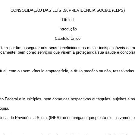
CONSOLIDAÇÃO DAS LEIS DA PREVIDÊNCIA SOCIAL
(CLPS)
Título
I
Introdução
Capítulo Único
ão tem por fim assegurar aos seus beneficiários os meios indispensáveis de 
icamente, bem como serviços que visem à proteção da sua saúde e concorra
ntual, com ou sem vínculo empregatício, a título precário ou não, ressalva
strito Federal e Municípios, bem como das respectivas autarquias, sujeitos a r
ópria.
cional de Previdência Social (INPS) ao empregado que presta exclusivamente 