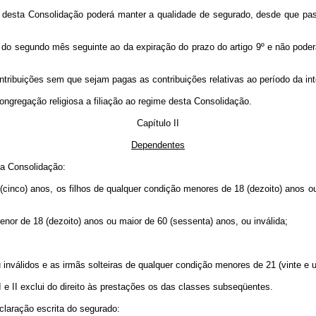
me desta Consolidação poderá manter a qualidade de segurado, desde que pa
ar do segundo mês seguinte ao da expiração do prazo do artigo 9º e não pod
ntribuições sem que sejam pagas as contribuições relativas ao período da int
ongregação religiosa a filiação ao regime desta Consolidação.
Capítulo II
Dependentes
ta Consolidação:
(cinco) anos, os filhos de qualquer condição menores de 18 (dezoito) anos ou
nor de 18 (dezoito) anos ou maior de 60 (sessenta) anos, ou inválida;
inválidos e as irmãs solteiras de qualquer condição menores de 21 (vinte e 
I e II exclui do direito às prestações os das classes subseqüentes.
claração escrita do segurado: