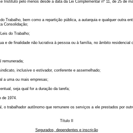
se Instituto pelo menos desde a data da Lei Complementar nº 11, de 25 de ma
do Trabalho, bem como a repartição pública, a autarquia e qualquer outra en
ta Consolidação;
 Leis do Trabalho;
a e de finalidade não lucrativa à pessoa ou à família, no âmbito residencial 
al remunerada;
indicato, inclusive o estivador, conferente e assemelhado;
ual a uma ou mais empresas;
ntual, seja qual for a duração da tarefa;
ro de 1974.
al, o trabalhador autônomo que remunere os serviços a ele prestados por ou
Título II
Segurados, dependentes e inscrição