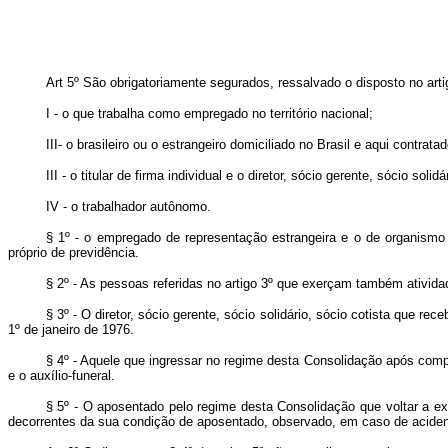
Art
5º São obrigatoriamente segurados, ressalvado o disposto no arti
I - o que trabalha como empregado no território nacional;
III- o brasileiro ou o estrangeiro domiciliado no Brasil e aqui contr
III - o titular de firma individual e o diretor, sócio gerente, sócio sol
IV - o trabalhador autônomo.
§ 1º - o empregado de representação estrangeira e o de organismo o
próprio de previdência.
§ 2º - As pessoas referidas no artigo 3º que exerçam também ativid
§ 3º - O diretor, sócio gerente, sócio solidário, sócio cotista que r
1º de janeiro de 1976.
§ 4º - Aquele que ingressar no regime desta Consolidação após complet
e o auxílio-funeral.
§ 5º - O aposentado pelo regime desta Consolidação que voltar a exer
decorrentes da sua condição de aposentado, observado, em caso de acidente