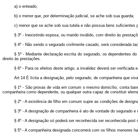
a) o enteado;
b) o menor que, por determinação judicial, se ache sob sua guarda;
c) menor que se ache sob sua tutela e não possua bens suficientes p
§ 3º - Inexistindo esposa, ou marido inválido, com direito às presta
§ 4º - Não sendo o segurado civilmente casado, será considerada tac
§ 5º - Mediante declaração escrita do segurado, os dependentes do 
direito às prestações.
§ 6º - Para os efeitos deste artigo, a invalidez deverá ser verifica
Art 14 É lícita a designação, pelo segurado, de companheira que v
§ 1º - São provas de vida em comum o mesmo domicílio, conta bancár
companheira como dependente, ou qualquer outra capaz de constituir elem
§ 2º - A existência de filho em comum supre as condições de design
§ 3º - A designação de companheira é ato de vontade do segurado e 
§ 4º - A designação só poderá ser reconhecida ser reconhecida post
§ 5º - A companheira designada concorrerá com os filhos menores 