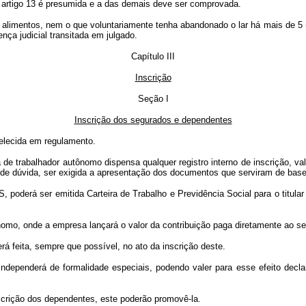
 artigo 13 é presumida e a das demais deve ser comprovada.
a alimentos, nem o que voluntariamente tenha abandonado o lar há mais de 5 
nça judicial transitada em julgado.
Capítulo
III
Inscrição
Seção I
Inscrição dos segurados e dependentes
elecida em regulamento.
a de trabalhador autônomo dispensa qualquer registro interno de inscrição, 
 de dúvida, ser exigida a apresentação dos documentos que serviram de bas
poderá ser emitida Carteira de Trabalho e Previdência Social para o titular de
nomo, onde a empresa lançará o valor da contribuição paga diretamente ao seg
á feita, sempre que possível, no ato da inscrição deste.
 independerá de formalidade especiais, podendo valer para esse efeito decl
scrição dos dependentes, este poderão promovê-la.