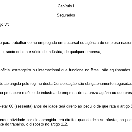
Capítulo I
Segurados
go 3º:
atado para trabalhar como empregado em sucursal ou agência de empresa naciona
idário, sócio cotista e sócio-de-indústria, de qualquer empresa;
ficial estrangeiro ou internacional que funcione no Brasil são equiparados
ade abrangida pelo regime desta Consolidação são obrigatoriamente seguradas
eceba pro labore e sócio-de-indústria de empresa de natureza agrária ou que p
ar 60 (sessenta) anos de idade terá direito ao pecúlio de que rata o artigo 5
cer atividade por ele abrangida terá direito, quando dela se afastar, ao pec
 do trabalho, o disposto no artigo 112.