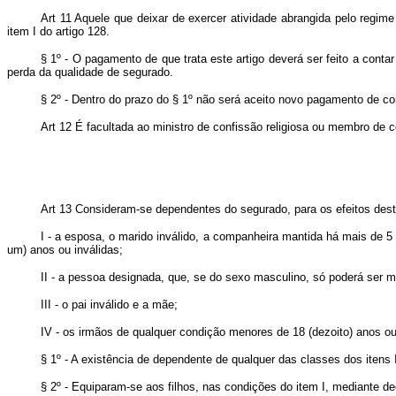
Art 11 Aquele que deixar de exercer atividade abrangida pelo regi
item I do artigo 128.
§ 1º - O pagamento de que trata este artigo deverá ser feito a cont
perda da qualidade de segurado.
§ 2º - Dentro do prazo do § 1º não será aceito novo pagamento de co
Art 12 É facultada ao ministro de confissão religiosa ou membro de c
Art
13 Consideram-se dependentes do segurado, para os efeitos des
I - a esposa, o marido inválido, a companheira mantida há mais de 5 
um) anos ou inválidas;
II - a pessoa designada, que, se do sexo masculino, só poderá ser me
III - o pai inválido e a mãe;
IV - os irmãos de qualquer condição menores de 18 (dezoito) anos ou 
§ 1º - A existência de dependente de qualquer das classes dos itens 
§ 2º - Equiparam-se aos filhos, nas condições do item I, mediante de