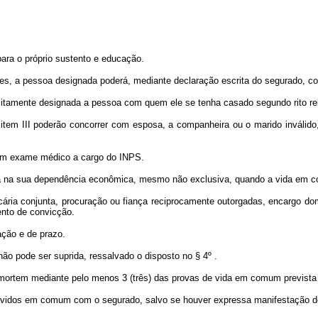
ara o próprio sustento e educação.
ções, a pessoa designada poderá, mediante declaração escrita do segurado, co
itamente designada a pessoa com quem ele se tenha casado segundo rito relig
item III poderão concorrer com esposa, a companheira ou o marido inválido
da em exame médico a cargo do INPS.
iva na sua dependência econômica, mesmo não exclusiva, quando a vida em c
ia conjunta, procuração ou fiança reciprocamente outorgadas, encargo domé
ento de convicção.
ação e de prazo.
não pode ser suprida, ressalvado o disposto no § 4º
.
 mortem mediante pelo menos 3 (três) das provas de vida em comum prevista
havidos em comum com o segurado, salvo se houver expressa manifestação de