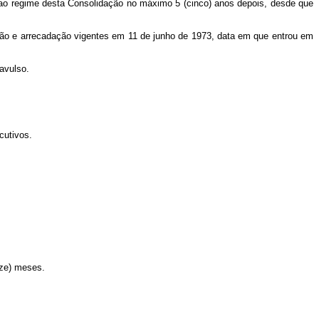
te ao regime desta Consolidação no máximo 5 (cinco) anos depois, desde que
uição e arrecadação vigentes em 11 de junho de 1973, data em que entrou em
 avulso.
cutivos.
oze) meses.