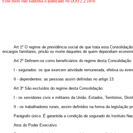
Este texto não substitui o publicado no DOU 2.2.1976
Art 1º O regime de previdência social de que trata esta Consolidaç
encargos familiares, prisão ou morte daqueles de quem dependiam econom
Art 2º Definem-se como beneficiários do regime desta Consolidação:
I - segurados: os que exercem atividade remunerada, efetiva ou eve
II - dependentes: as pessoas assim definidas no artigo 13.
Art 3º São excluídos do regime desta Consolidação:
I - os servidores civis e militares da União, Estados, Territórios, Di
II - os trabalhadores rurais, assim definidos na forma da legislação pr
Parágrafo único. É garantida a condição de segurado do Instituto Na
Atos do Poder Executivo