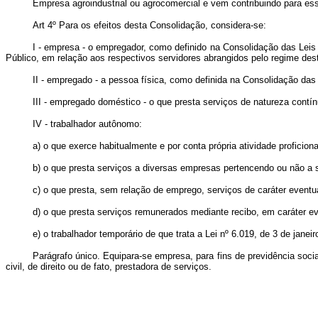
Empresa agroindustrial ou agrocomercial e vem contribuindo para es
Art 4º Para os efeitos desta Consolidação, considera-se:
I - empresa - o empregador, como definido na Consolidação das Leis 
Público, em relação aos respectivos servidores abrangidos pelo regime des
II - empregado - a pessoa física, como definida na Consolidação das
III - empregado doméstico - o que presta serviços de natureza contínu
IV - trabalhador autônomo:
a) o que exerce habitualmente e por conta própria atividade proficion
b) o que presta serviços a diversas empresas pertencendo ou não a s
c) o que presta, sem relação de emprego, serviços de caráter event
d) o que presta serviços remunerados mediante recibo, em caráter eve
e) o trabalhador temporário de que trata a Lei nº 6.019, de 3 de janei
Parágrafo único. Equipara-se empresa, para fins de previdência soci
civil, de direito ou de fato, prestadora de serviços.