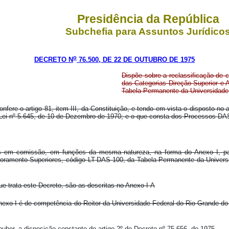
Presidência da República
Subchefia para Assuntos Jurídico
o
DECRETO N
76.500, DE 22 DE OUTUBRO DE 1975
Dispõe sobre a reclassificação de
das Categorias Direção Superior e
Tabela Permanente da Universidade 
nfere o artigo 81, item III, da Constituição, e tendo em vista o disposto no ar
da Lei nº 5.645, de 10 de Dezembro de 1970; e o que consta dos Processos DA
rgos em comissão, em funções da mesma natureza, na forma do Anexo I, pa
ramento Superiores, código LT-DAS-100, da Tabela Permanente da Universida
ue trata este Decreto, são as descritas no Anexo I-A
xo I é de competência do Reitor da Universidade Federal do Rio Grande do No
uber, a disposição constante do artigo 2º do Decreto nº 75.656, de 1975.