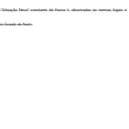
à "Situação Nova" constante do Anexo I, observadas as normas legais e
Rio Grande do Norte.