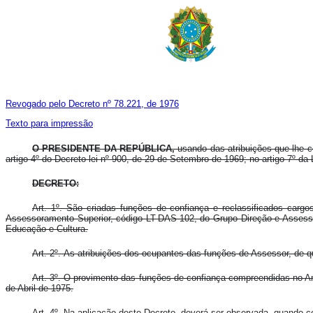
Revogado pelo Decreto nº 78.221, de 1976
Texto para impressão
O PRESIDENTE DA REPÚBLICA,
usando das atribuições que lhe co
artigo 4º do Decreto-lei nº 900, de 29 de Setembro de 1969; no artigo 7º 
DECRETO:
Art. 1º. São criadas funções de confiança e reclassificados ca
Assessoramento Superior, código LT-DAS-102, do Grupo Direção e Assesso
Educação e Cultura.
Art. 2º. As atribuições dos ocupantes das funções de Assessor, de q
Art. 3º. O provimento das funções de confiança compreendidas no Ane
de Abril de 1975.
Art. 4º. Na aplicação deste Decreto, deverá ser observada, quando co