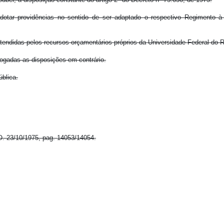
adotar providências no sentido de ser adaptado o respectivo Regimento 
tendidas pelos recursos orçamentários próprios da Universidade Federal do 
vogadas as disposições em contrário.
ública.
O. 23/10/1975, pag. 14053/14054.