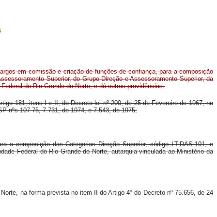
s
 cargos em comissão e criação de funções de confiança, para a composição
 Assessoramento Superior, do Grupo Direção e Assessoramento Superior, da
Federal do Rio Grande do Norte, e dá outras providências.
tigo 181, itens I e II, do Decreto-lei nº 200, de 25 de Fevereiro de 1967; no
SP nºs 107-75, 7.731, de 1974, e 7.543, de 1975,
ra a composição das Categorias Direção Superior, código LT-DAS-101, e
de Federal do Rio Grande do Norte, autarquia vinculada ao Ministério da
rte, na forma prevista no item II do Artigo 4º do Decreto nº 75.656, de 24