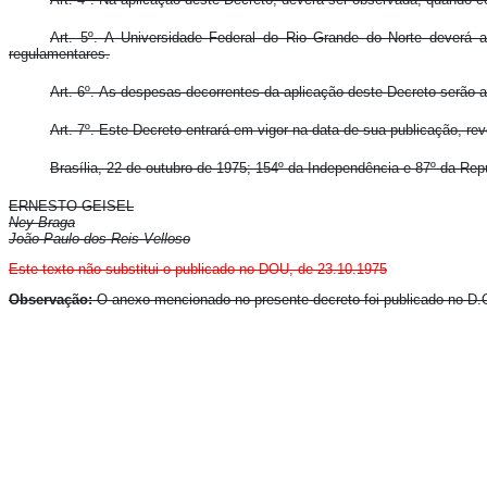
Art. 5º. A Universidade Federal do Rio Grande do Norte deverá 
regulamentares.
Art. 6º. As despesas decorrentes da aplicação deste Decreto serão a
Art. 7º. Este Decreto entrará em vigor na data de sua publicação, re
Brasília, 22 de outubro de 1975; 154º da Independência e 87º da Rep
ERNESTO GEISEL
Ney Braga
João Paulo dos Reis Velloso
Este texto não substitui o publicado no DOU, de 23.10.1975
Observação:
O anexo mencionado no presente decreto foi publicado no D.