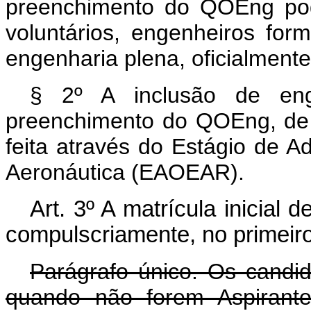
preenchimento do QOEng pode
voluntários, engenheiros for
engenharia plena, oficialment
§ 2º A inclusão de enge
preenchimento do QOEng, de q
feita através do Estágio de A
Aeronáutica (EAOEAR).
Art
. 3º A matrícula inicial d
compulscriamente, no primeir
Parágrafo único. Os candida
quando não forem Aspirante