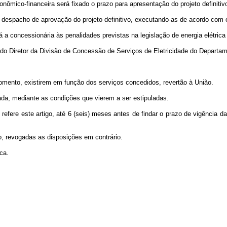
nômico-financeira será fixado o prazo para apresentação do projeto definitiv
 no despacho de aprovação do projeto definitivo, executando-as de acordo c
ará a concessionária às penalidades previstas na legislação de energia elétri
o do Diretor da Divisão de Concessão de Serviços de Eletricidade do Departam
omento, existirem em função dos serviços concedidos, revertão à União.
ada, mediante as condições que vierem a ser estipuladas.
refere este artigo, até 6 (seis) meses antes de findar o prazo de vigência 
o, revogadas as disposições em contrário.
ca.