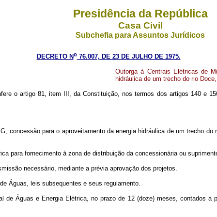
Presidência da República
Casa Civil
Subchefia para Assuntos Jurídicos
o
DECRETO N
76.007, DE 23 DE JULHO DE 1975.
Outorga à Centrais Elétricas de 
hidráulica de um trecho do rio Doce
nfere o artigo 81, item III, da Constituição, nos termos dos artigos 140 
IG, concessão para o aproveitamento da energia hidráulica de um trecho do 
trica para fornecimento à zona de distribuição da concessionária ou suprimen
nsmissão necessário, mediante a prévia aprovação dos projetos.
o de Águas, leis subsequentes e seus regulamento.
 de Águas e Energia Elétrica, no prazo de 12 (doze) meses, contados a part