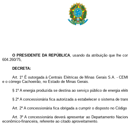
O PRESIDENTE DA REPÚBLICA
, usando da atribuição que lhe co
604.260/75,
DECRETA:
Art
. 1º É outorgada à Centrais Elétricas de Minas Gerais S.A. - CEM
e o córrego Cachoeirão, no Estado de Minas Gerais.
§ 1º A energia produzida se destina ao serviço público de energia elé
§ 2º A concessionária fica autorizada a estabelecer o sistema de tra
Art
. 2º A concessionária fica obrigada a cumprir o disposto no Códig
Art
. 3º A concessionária deverá apresentar ao Departamento Nacional
econômico-financeira, referente ao citado aproveitamento.