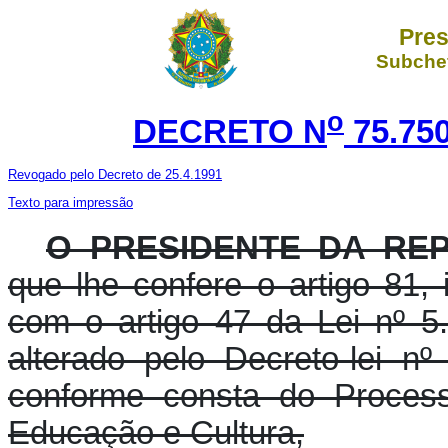
Pres
Subchef
o
DECRETO N
75.75
Revogado pelo Decreto de 25.4.1991
Texto para impressão
O PRESIDENTE DA RE
que lhe confere o artigo 81, 
com o artigo 47 da Lei nº 
alterado pelo Decreto-lei 
conforme consta do Process
Educação e Cultura,