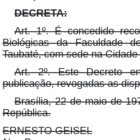
DECRETA:
Art. 1º. É concedido rec
Biológicas da Faculdade de
Taubaté, com sede na Cidade 
Art. 2º. Este Decreto e
publicação, revogadas as disp
Brasília, 22 de maio de 19
República.
ERNESTO GEISEL