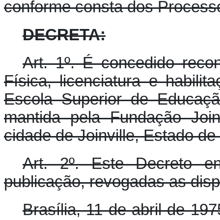
conforme consta dos Processo
DECRETA:
Art. 1º. É concedido rec
Física, licenciatura e habil
Escola Superior de Educação
mantida pela Fundação Join
cidade de Joinville, Estado de
Art. 2º. Este Decreto e
publicação, revogadas as disp
Brasília, 11 de abril de 1