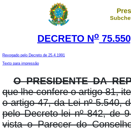
Pres
Subchef
o
DECRETO N
75.550
Revogado pelo Decreto de 25.4.1991
Texto para impressão
O PRESIDENTE DA RE
que lhe confere o artigo 81, i
o artigo 47, da Lei nº 5.540,
pelo Decreto-lei nº 842, de
vista o Parecer do Conselh