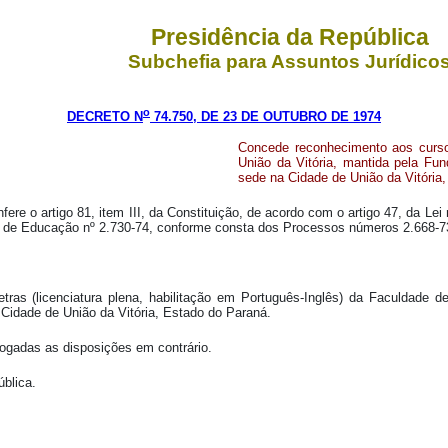
Presidência da República
Subchefia para Assuntos Jurídico
o
DECRETO N
74.750, DE 23 DE OUTUBRO DE 1974
Concede reconhecimento aos cursos
União da Vitória, mantida pela Fun
sede na Cidade de União da Vitória
ere o artigo 81, item III, da Constituição, de acordo com o artigo 47, da Le
l de Educação nº 2.730-74, conforme consta dos Processos números 2.668-73
ras (licenciatura plena, habilitação em Português-Inglês) da Faculdade de
 Cidade de União da Vitória, Estado do Paraná.
vogadas as disposições em contrário.
ública.