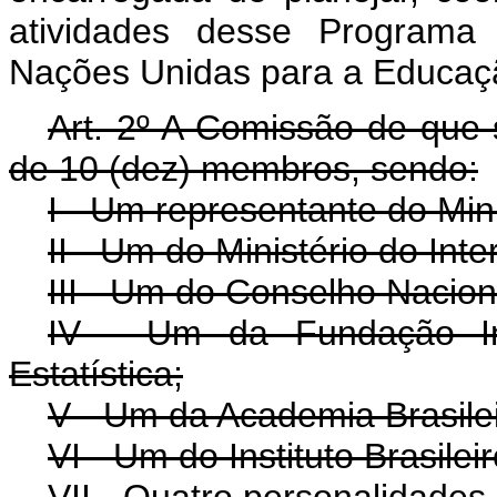
atividades desse Programa
Nações Unidas para a Educaç
Art. 2º A Comissão de que s
de 10 (dez) membros, sendo:
I - Um representante do Min
II - Um do Ministério do Inter
III - Um do Conselho Nacion
IV - Um da Fundação Ins
Estatística;
V - Um da Academia Brasilei
VI - Um do Instituto Brasile
VII - Quatro personalidades