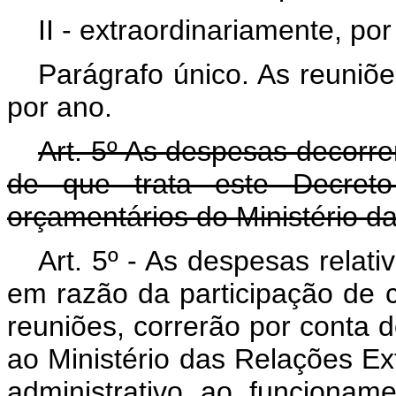
II - extraordinariamente, po
Parágrafo único. As reuniõ
por ano.
Art. 5º As despesas decorr
de que trata este Decreto
orçamentários do Ministério d
Art. 5º - As despesas relat
em razão da participação d
reuniões, correrão por conta 
ao Ministério das Relações Ext
administrativo ao funciona