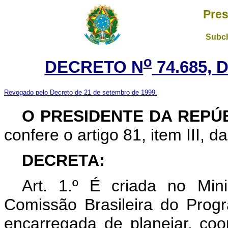
Pres
Subch
o
DECRETO N
74.685, 
Revogado pelo Decreto de 21 de setembro de 1999.
O PRESIDENTE DA REPÚ
confere o artigo 81, item III, d
DECRETA:
Art. 1.º É criada no Mini
Comissão Brasileira do Pro
encarregada de planejar, coo