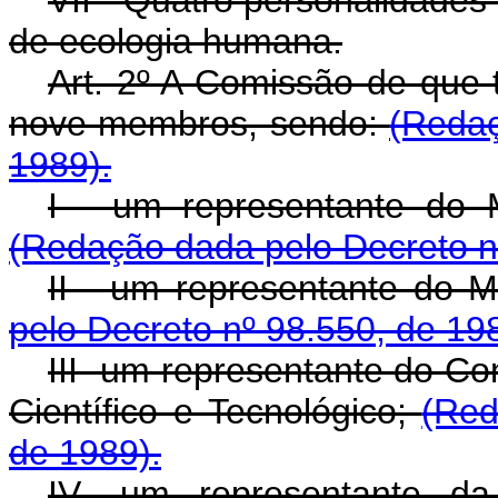
de ecologia humana.
Art. 2º A Comissão de que t
nove membros, sendo:
(Redaç
1989).
I - um representante do M
(Redação dada pelo Decreto n
II - um representante do Mi
pelo Decreto nº 98.550, de 19
III- um representante do C
Científico e Tecnológico;
(Red
de 1989).
IV- um representante da 