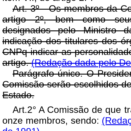
Art. 3º - Os membros da Com
artigo 2º, bem como seus 
designados pelo Ministro d
indicação dos titulares dos 
CNPq indicar as personalidad
artigo.
(Redação dada pelo Dec
Parágrafo único. O Presiden
Comissão serão escolhidos de
Estado.
Art.2° A Comissão de que tr
onze membros, sendo:
(Redaç