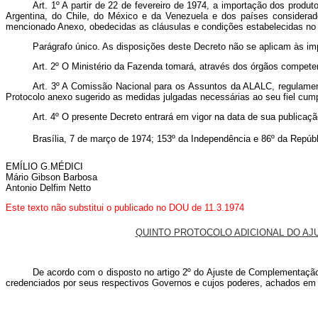
Art
. 1º A partir de 22 de fevereiro de 1974, a importação dos produ
Argentina, do Chile, do México e da Venezuela e dos países considerado
mencionado Anexo, obedecidas as cláusulas e condições estabelecidas no 
Parágrafo único. As disposições deste Decreto não se aplicam às 
Art
. 2º O Ministério da Fazenda tomará, através dos órgãos compete
Art
. 3º A Comissão Nacional para os Assuntos da ALALC, regulament
Protocolo anexo sugerido as medidas julgadas necessárias ao seu fiel cum
Art
. 4º O presente Decreto entrará em vigor na data de sua publicaç
Brasília, 7 de março de 1974; 153º da Independência e 86º da Repúbl
EMÍLIO G.MÉDICI
Mário Gibson Barbosa
Antonio Delfim Netto
Este texto não substitui o publicado no DOU de 11.3.1974
QUINTO PROTOCOLO ADICIONAL DO AJ
De acordo com o disposto no artigo 2º do Ajuste de Complementação 
credenciados por seus respectivos Governos e cujos poderes, achados em