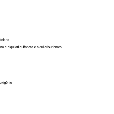
sínicos
no e alquilarilaulfonato e alquilarisulfonato
 oxigênio