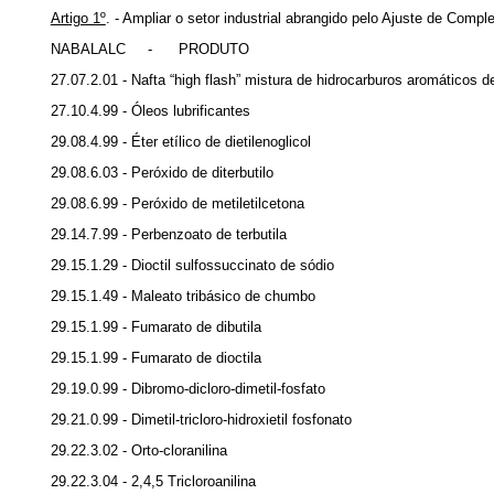
Artigo 1º
. - Ampliar o setor industrial abrangido pelo Ajuste de Com
NABALALC - PRODUTO
27.07.2.01 - Nafta “high flash” mistura de hidrocarburos aromáticos 
27.10.4.99 - Óleos lubrificantes
29.08.4.99 - Éter etílico de dietilenoglicol
29.08.6.03 - Peróxido de diterbutilo
29.08.6.99 - Peróxido de metiletilcetona
29.14.7.99 - Perbenzoato de terbutila
29.15.1.29 - Dioctil sulfossuccinato de sódio
29.15.1.49 - Maleato tribásico de chumbo
29.15.1.99 - Fumarato de dibutila
29.15.1.99 - Fumarato de dioctila
29.19.0.99 - Dibromo-dicloro-dimetil-fosfato
29.21.0.99 - Dimetil-tricloro-hidroxietil fosfonato
29.22.3.02 - Orto-cloranilina
29.22.3.04 - 2,4,5 Tricloroanilina