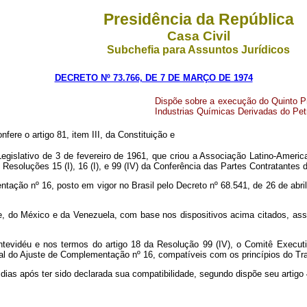
Presidência da República
Casa Civil
Subchefia para Assuntos Jurídicos
DECRETO Nº 73.766, DE 7 DE MARÇO DE 1974
Dispõe sobre a execução do Quinto Pr
Industrias Químicas Derivadas do Petr
fere o artigo 81, item III, da Constituição e
gislativo de 3 de fevereiro de 1961, que criou a Associação Latino-Americ
esoluções 15 (I), 16 (I), e 99 (IV) da Conferência das Partes Contratantes 
tação nº 16, posto em vigor no Brasil pelo Decreto nº 68.541, de 26 de abr
hile, do México e da Venezuela, com base nos dispositivos acima citados, a
tevidéu e nos termos do artigo 18 da Resolução 99 (IV), o Comitê Execut
rial do Ajuste de Complementação nº 16, compatíveis com os princípios do Tr
 dias após ter sido declarada sua compatibilidade, segundo dispõe seu artigo 