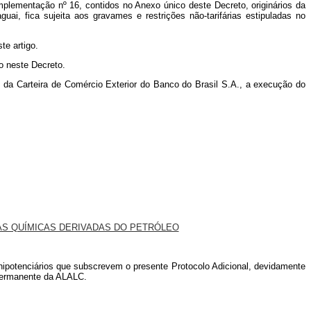
omplementação nº 16, contidos no Anexo único deste Decreto, originários da
i, fica sujeita aos gravames e restrições não-tarifárias estipuladas no
e artigo.
o neste Decreto.
 da Carteira de Comércio Exterior do Banco do Brasil S.A., a execução do
AS QUÍMICAS DERIVADAS DO PETRÓLEO
nipotenciários que subscrevem o presente Protocolo Adicional, devidamente
 Permanente da ALALC.