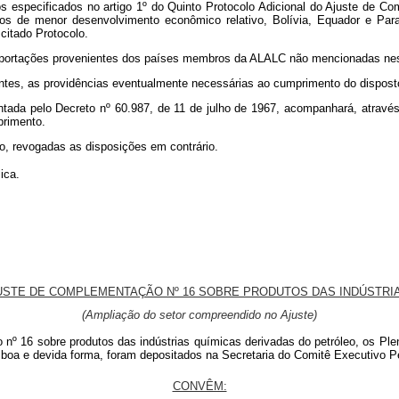
tos especificados no artigo 1º do Quinto Protocolo Adicional do Ajuste de C
s de menor desenvolvimento econômico relativo, Bolívia, Equador e Paragua
citado Protocolo.
importações provenientes dos países membros da ALALC não mencionadas nest
ntes, as providências eventualmente necessárias ao cumprimento do dispost
ada pelo Decreto nº 60.987, de 11 de julho de 1967, acompanhará, através
primento.
ão, revogadas as disposições em contrário.
ica.
USTE DE COMPLEMENTAÇÃO Nº 16 SOBRE PRODUTOS DAS INDÚSTRI
(Ampliação do setor compreendido no Ajuste)
nº 16 sobre produtos das indústrias químicas derivadas do petróleo, os Ple
 boa e devida forma, foram depositados na Secretaria do Comitê Executivo
CONVÊM: