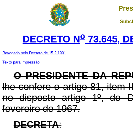
Pres
Subch
o
DECRETO N
73.645, D
Revogado pelo Decreto de 15.2.1991
Texto para impressão
O PRESIDENTE DA REP
lhe confere o artigo 81, item I
no disposto artigo 1º, do 
fevereiro de 1967,
DECRETA
: