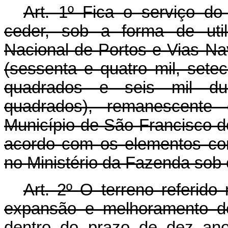
Art
. 1º Fica o serviço do
ceder, sob a forma de util
Nacional de Portos e Vias N
(sessenta e quatro mil, sete
quadrados e seis mil duz
quadrados), remanescente
Município de São Francisco d
acordo com os elementos con
no Ministério da Fazenda sob 
Art
. 2º O terreno referido
expansão e melhoramento do
dentro do prazo de dez ano