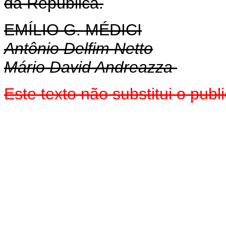
da República.
EMÍLIO G. MÉDICI
Antônio Delfim Netto
Mário David Andreazza
Este texto não substitui o pu