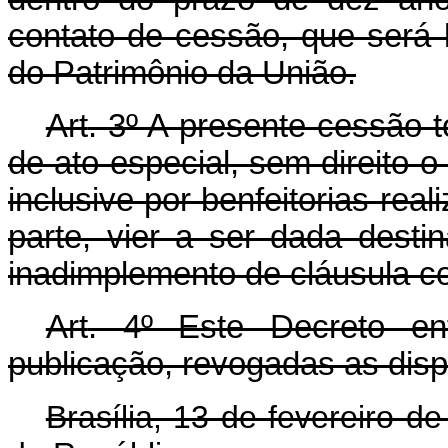
contato de cessão, que será l
do Patrimônio da União.
Art
. 3º A presente cessão 
de ato especial, sem direito o
inclusive por benfeitorias rea
parte, vier a ser dada desti
inadimplemento de cláusula co
Art
. 4º Este Decreto e
publicação, revogadas as disp
Brasília, 13 de fevereiro 