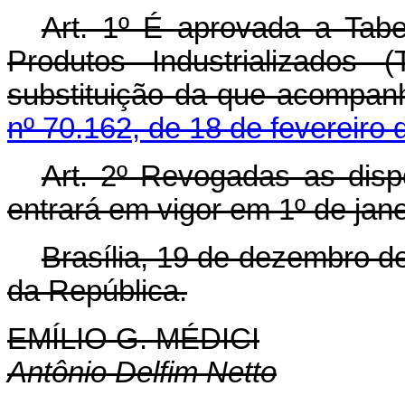
Art. 1º É aprovada a Tabe
Produtos Industrializados
substituição da que acompa
nº 70.162, de 18 de fevereiro
Art. 2º Revogadas as disp
entrará em vigor em 1º de jane
Brasília, 19 de dezembro d
da República.
EMÍLIO G. MÉDICI
Antônio Delfim Netto