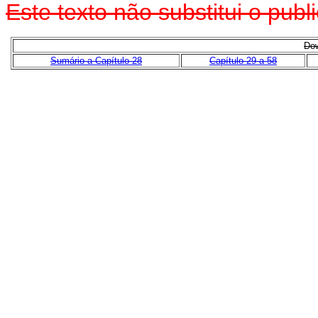
Este texto não substitui o pu
Dow
Sumário a Capítulo 28
Capítulo 29 a 58