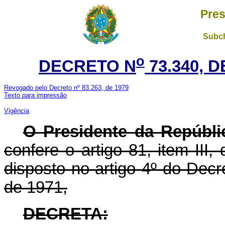
Pres
Subch
o
DECRETO N
73.340, 
Revogado pelo Decreto nº 83.263, de 1979
Texto para impressão
Vigência
O Presidente da Repúbli
confere o artigo 81, item III,
disposto no artigo 4º do Decr
de 1971,
DECRETA: