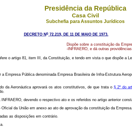
Presidência da República
Casa Civil
Subchefia para Assuntos Jurídicos
o
DECRETO N
72.219, DE 11 DE MAIO DE 1973.
Dispõe sobre a constituição da Empre
-INFRAERO, e dá outras providências
fere o artigo 81, item III, da Constituição, e tendo em vista o que dispõe a 
tuir a Empresa Pública denominada Empresa Brasileira de Infra-Estrutura Aero
o da Aeronáutica aprovará os atos constitutivos, de que trata o
§ 2º do ar
do.
a INFRAERO, devendo o respectivo ato e os referidos no artigo anterior const
rio Oficial da União em anexo ao ato de aprovação da constituição da Empresa
gadas as disposições em contrário.
ca.