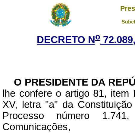
Pres
Subch
o
DECRETO N
72.089
O PRESIDENTE DA REP
lhe confere o artigo 81, item 
XV, letra "a" da Constituiçã
Processo número 1.741
Comunicações,