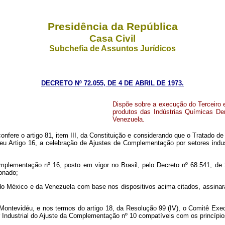
Presidência da República
Casa Civil
Subchefia de Assuntos Jurídicos
DECRETO Nº 72.055, DE 4 DE ABRIL DE 1973.
Dispõe sobre a execução do Terceiro 
produtos das Indústrias Químicas Der
Venezuela.
confere o artigo 81, item III, da Constituição e considerando que o Tratado d
eu Artigo 16, a celebração de Ajustes de Complementação por setores indust
ementação nº 16, posto em vigor no Brasil, pelo Decreto nº 68.541, de 2
onado;
o México e da Venezuela com base nos dispositivos acima citados, assinar
tevidéu, e nos termos do artigo 18, da Resolução 99 (IV), o Comitê Exec
or Industrial do Ajuste da Complementação nº 10 compatíveis com os princípio