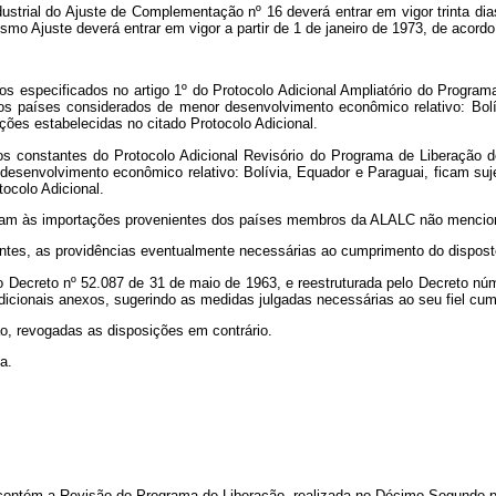
trial do Ajuste de Complementação nº 16 deverá entrar em vigor trinta dias
smo Ajuste deverá entrar em vigor a partir de 1 de janeiro de 1973, de acordo
dutos especificados no artigo 1º do Protocolo Adicional Ampliatório do Prog
dos países considerados de menor desenvolvimento econômico relativo: Bolí
ções estabelecidas no citado Protocolo Adicional.
utos constantes do Protocolo Adicional Revisório do Programa de Liberação
desenvolvimento econômico relativo: Bolívia, Equador e Paraguai, ficam suje
ocolo Adicional.
aplicam às importações provenientes dos países membros da ALALC não menc
ntes, as providências eventualmente necessárias ao cumprimento do dispost
 Decreto nº 52.087 de 31 de maio de 1963, e reestruturada pelo Decreto núm
dicionais anexos, sugerindo as medidas julgadas necessárias ao seu fiel cu
ão, revogadas as disposições em contrário.
a.
 contém a Revisão do Programa de Liberação, realizada no Décimo Segundo p