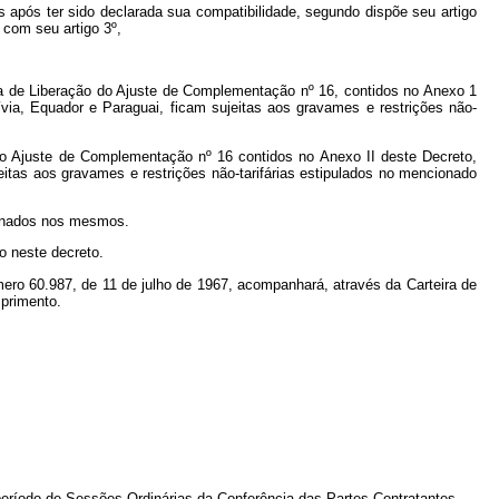
 após ter sido declarada sua compatibilidade, segundo dispõe seu artigo
 com seu artigo 3º,
rama de Liberação do Ajuste de Complementação nº 16, contidos no Anexo 1
via, Equador e Paraguai, ficam sujeitas aos gravames e restrições não-
 do Ajuste de Complementação nº 16 contidos no Anexo II deste Decreto,
itas aos gravames e restrições não-tarifárias estipulados no mencionado
ionados nos mesmos.
o neste decreto.
ero 60.987, de 11 de julho de 1967, acompanhará, através da Carteira de
mprimento.
eríodo de Sessões Ordinárias da Conferência das Partes Contratantes