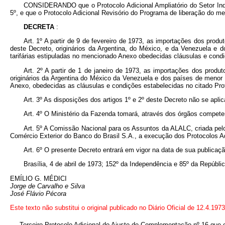
CONSIDERANDO que o Protocolo Adicional Ampliatório do Setor Indus
5º, e que o Protocolo Adicional Revisório do Programa de liberação do me
DECRETA
:
Art. 1º A partir de 9 de fevereiro de 1973, as importações dos pro
deste Decreto, originários da Argentina, do México, e da Venezuela e 
tarifárias estipuladas no mencionado Anexo obedecidas cláusulas e condi
Art. 2º A partir de 1 de janeiro de 1973, as importações dos prod
originários da Argentina do México da Venezuela e dos países de menor 
Anexo, obedecidas as cláusulas e condições estabelecidas no citado Prot
Art. 3º As disposições dos artigos 1º e 2º deste Decreto não se 
Art. 4º O Ministério da Fazenda tomará, através dos órgãos compete
Art. 5º A Comissão Nacional para os Assuntos da ALALC, criada pelo
Comércio Exterior do Banco do Brasil S.A., a execução dos Protocolos A
Art. 6º O presente Decreto entrará em vigor na data de sua publicaç
Brasília, 4 de abril de 1973; 152º da Independência e 85º da Repúblic
EMÍLIO G. MÉDICI
Jorge de Carvalho e Silva
José Flávio Pécora
Este texto não substitui o original publicado no Diário Oficial de 12.4.1973
Terceiro Protocolo Adicional do Ajuste de Complementação nº 16 que