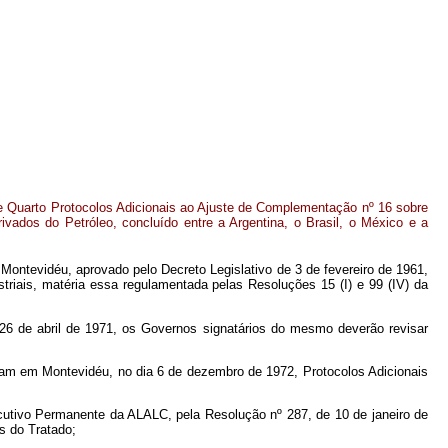
e Quarto Protocolos Adicionais ao Ajuste de Complementação nº 16 sobre
ivados do Petróleo, concluído entre a Argentina, o Brasil, o México e a
e Montevidéu, aprovado pelo Decreto Legislativo de 3 de fevereiro de 1961,
riais, matéria essa regulamentada pelas Resoluções 15 (I) e 99 (IV) da
6 de abril de 1971, os Governos signatários do mesmo deverão revisar
am em Montevidéu, no dia 6 de dezembro de 1972, Protocolos Adicionais
utivo Permanente da ALALC, pela Resolução nº 287, de 10 de janeiro de
s do Tratado;