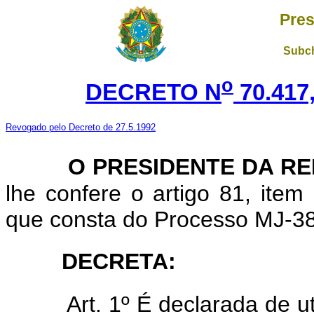
Pres
Subch
o
DECRETO N
70.417
Revogado pelo Decreto de 27.5.1992
O PRESIDENTE DA R
lhe confere o artigo 81, item
que consta do Processo MJ-38
DECRETA:
Art. 1º É declarada de u