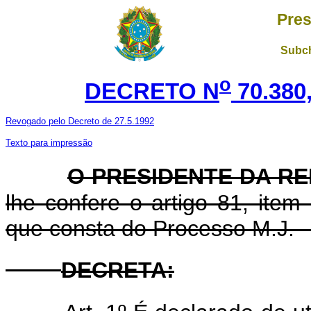
Pres
Subch
o
DECRETO N
70.380
Revogado pelo Decreto de 27.5.1992
Texto para impressão
O PRESIDENTE DA R
lhe confere o artigo 81, item
que consta do Processo M.J. -
DECRETA: