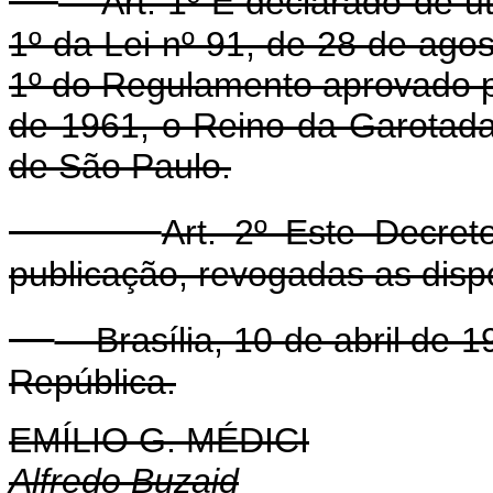
Art. 1º É declarado de uti
1º da Lei nº 91, de 28 de ago
1º do Regulamento aprovado p
de 1961, o Reino da Garotad
de São Paulo.
Art. 2º Este Decre
publicação, revogadas as disp
Brasília, 10 de abril de 1
República.
EMÍLIO G. MÉDICI
Alfredo Buzaid