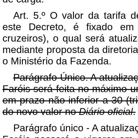
Art. 5.º O valor da tarifa 
este Decreto, é fixado em 
cruzeiros), o qual será atual
mediante proposta da diretori
o Ministério da Fazenda.
Parágrafo Único. A atualizaç
Faróis será feita no máximo u
em prazo não inferior a 30 (tr
do novo valor no
Diário oficial
.
Parágrafo único - A atualizaç