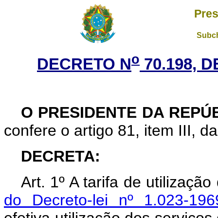
Pres
Subch
o
DECRETO N
70.198, D
O PRESIDENTE DA REPÚ
confere o artigo 81, item III, d
DECRETA:
Art. 1º A tarifa de utilizaçã
do Decreto-lei nº 1.023-196
efetiva utilização dos serviços