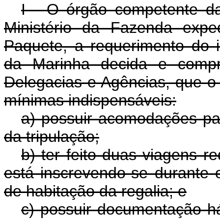
I - O órgão competente da
Ministério da Fazenda expe
Paquete, a requerimento do i
da Marinha decida e compro
Delegacias e Agências, que o
mínimas indispensáveis:
a) possuir acomodações pa
da tripulação;
b) ter feito duas viagens r
está inscrevendo-se durante
de habitação da regalia; e
c) possuir documentação há