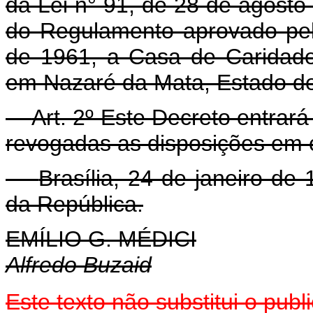
da Lei n° 91, de 28 de agosto
do Regulamento aprovado pel
de 1961, a Casa de Caridad
em Nazaré da Mata, Estado d
Art. 2º Este Decreto entrar
revogadas as disposições em c
Brasília, 24 de janeiro de
da República.
EMÍLIO G. MÉDICI
Alfredo Buzaid
Este texto não substitui o pu