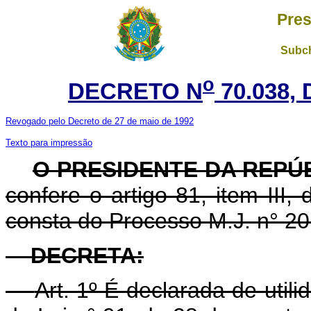
Pres
Subch
o
DECRETO N
70.038, 
Revogado pelo Decreto de 27 de maio de 1992
Texto para impressão
O PRESIDENTE DA REPÚ
confere o artigo 81, item III
consta do Processo M.J. n° 20
DECRETA
:
Art. 1º É declarada de utili