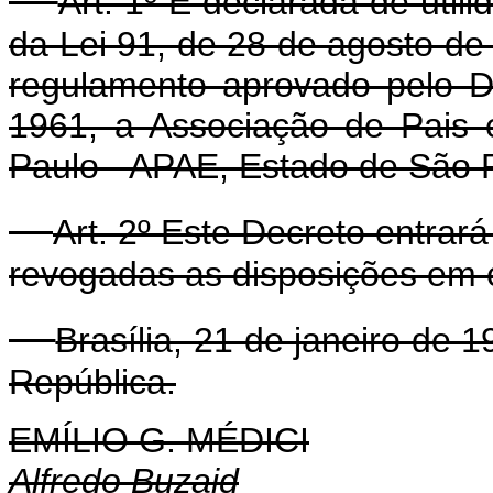
Art. 1º É declarada de util
da Lei 91, de 28 de agosto de
regulamento aprovado pelo D
1961, a Associação de Pais
Paulo - APAE, Estado de São 
Art. 2º Este Decreto entrar
revogadas as disposições em c
Brasília, 21 de janeiro de 
República.
EMÍLIO G. MÉDICI
Alfredo Buzaid