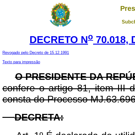
Pres
Subch
o
DECRETO N
70.018, 
Revogado pelo Decreto de 15.12.1991
Texto para impressão
O PRESIDENTE DA REPÚ
confere o artigo 81, item III
consta do Processo MJ.63.696
DECRETA
: