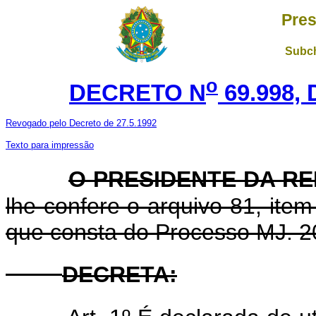
Pres
Subch
o
DECRETO N
69.998, 
Revogado pelo Decreto de 27.5.1992
Texto para impressão
O PRESIDENTE DA R
lhe confere o arquivo 81, item
que consta do Processo MJ. 2
DECRETA
: