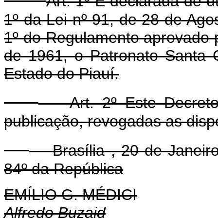
Art. 1º É declarada de u
1º da Lei nº 91, de 28 de Ag
1º do Regulamento aprovado p
de 1961, o Patronato Santa C
Estado do Piauí.
Art. 2º Este Decreto 
publicação, revogadas as disp
Brasília , 20 de Janeiro
84º da República
EMÍLIO G. MÉDICI
Alfredo Buzaid